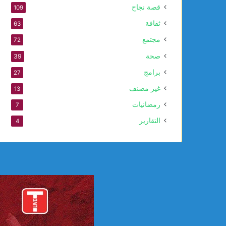
قصة نجاح
109
ا
ل
ثقافة
63
ن
مجتمع
72
ب
و
صحة
39
ي
برامج
27
غير مصنف
13
رمضانيات
7
التقارير
4