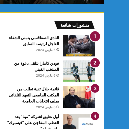
م
:
ف
ل
منشورات شائعة
ك
يً
النادي الصفاقسي يتمنى الشفاء
ا
العاجل لرئيسه السابق
1
6 مارس 2024
4
أ
فودي كامارا يتلقى دعوة من
و
المنتخب الغيني
ت
6 مارس 2024
غ
ر
ة
قائمة جلال تقية تطلب من
ش
المكتب الجامعي التعهد التلقائي
ه
بملف انتخابات الجامعة
ر
6 مارس 2024
ر
أول تعليق لشركة “ميتا” بعد
ب
العطب المفاجئ على “فيسبوك”
ي
وانستغرام”