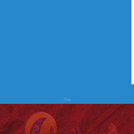
ا
ح
ت
ر
س
Tlive