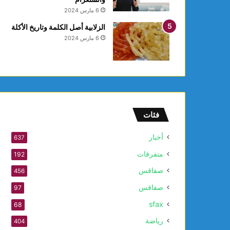
ع
6 مارس 2024
ا
ل
الزلابية أصل الكلمة وتاريخ الأكلة
أ
6 مارس 2024
و
ل
و
2
5
أ
و
فئات
ت
ذ
أخبار
637
ك
متفرقات
ر
192
ى
صفاقس
456
ا
ل
صفاقس
97
م
sfax
68
و
ل
رياضة
404
د