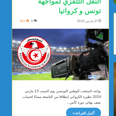
النّقل التّلفزي لمواجهة
تونس و كرواتيا
21 مارس 2024
0
921
ي
ص
ا
ف
س
ا
م
ق
ي
س
يواجه المنتخب الوطني التونسي يوم السبت 23 مارس
ن
:
2024 نظيره الكرواتي إنطلاقا من التاسعة مساءً لحساب
ا
م
يوجد 16 ساعة
يوجد 16 ساعة
نصف نهائي دورة كأس…
ل
و
ياسمين الديماسي تتوج بذهبية البطولة العربية
صفاقس: 
د
ا
للشطرنج تحت 10 سنوات
المستش
أكمل القراءة »
ي
ط