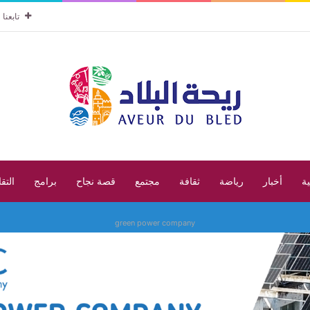
تابعنا
ية
أخبار
رياضة
ثقافة
مجتمع
قصة نجاح
برامج
التق
green power company