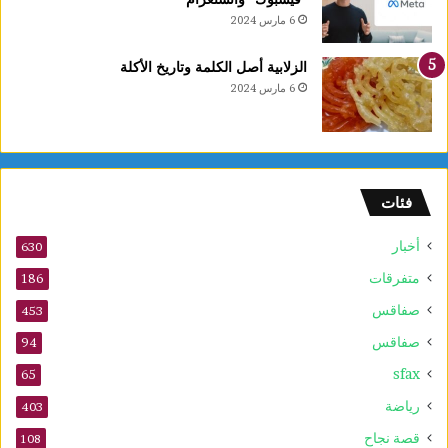
ل
6 مارس 2024
ا
ل
الزلابية أصل الكلمة وتاريخ الأكلة
ق
6 مارس 2024
ب
ل
م
و
ف
فئات
ى
2
أخبار
630
0
2
متفرقات
186
6
صفاقس
453
صفاقس
94
sfax
65
رياضة
403
قصة نجاح
108