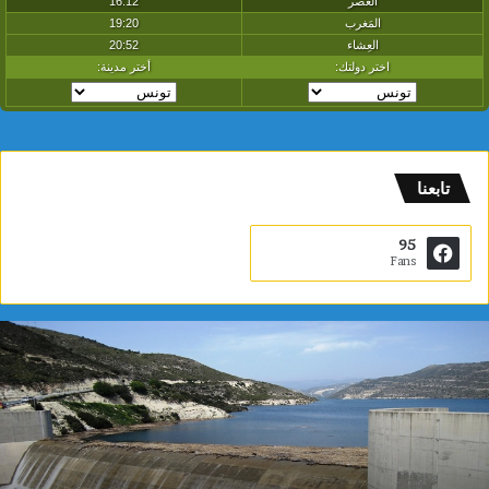
تابعنا
95
Fans
س
د
ا
ل
د
و
ي