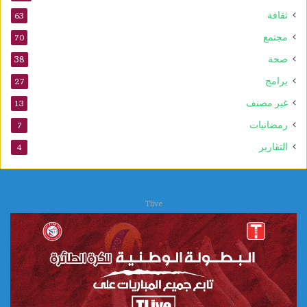
ثقافة
63
مجتمع
70
صحة
38
برامج
27
غير مصنف
13
رمضانيات
7
التقارير
4
Tlive