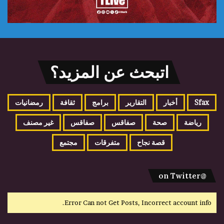
اتبحث عن المزيد؟
Sfax
أخبار
التقارير
برامج
ثقافة
رمضانيات
رياضة
صحة
صفاقس
صفاقس
غير مصنف
قصة نجاح
متفرقات
مجتمع
@on Twitter
Error Can not Get Posts, Incorrect account info.