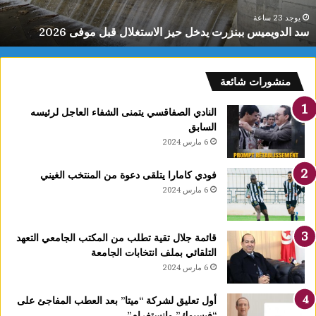
م
ي
يوجد 23 ساعة
سد الدويميس ببنزرت يدخل حيز الاستغلال قبل موفى 2026
س
ب
ب
ن
منشورات شائعة
ز
ر
النادي الصفاقسي يتمنى الشفاء العاجل لرئيسه
ت
السابق
ي
6 مارس 2024
د
خ
فودي كامارا يتلقى دعوة من المنتخب الغيني
ل
6 مارس 2024
ح
ي
ز
قائمة جلال تقية تطلب من المكتب الجامعي التعهد
ا
التلقائي بملف انتخابات الجامعة
ل
6 مارس 2024
ا
س
ت
أول تعليق لشركة “ميتا” بعد العطب المفاجئ على
غ
“فيسبوك” وانستغرام”