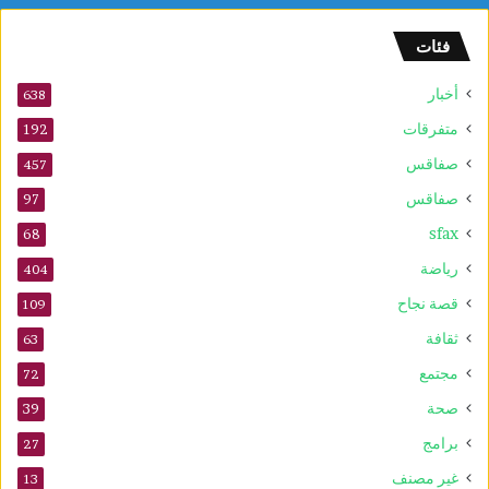
م
ه
فئات
و
ر
أخبار
ي
638
ة
متفرقات
192
صفاقس
457
صفاقس
97
sfax
68
رياضة
404
قصة نجاح
109
ثقافة
63
مجتمع
72
صحة
39
برامج
27
غير مصنف
13