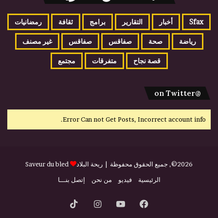
Sfax
أخبار
التقارير
برامج
ثقافة
رمضانيات
رياضة
صحة
صفاقس
صفاقس
غير مصنف
قصة نجاح
متفرقات
مجتمع
@on Twitter
Error Can not Get Posts, Incorrect account info.
2026©, جميع الحقوق محفوظة |
ريحة البلاد
Saveur du bled
الرئيسية
فيديو
من نحن
إتصل بنـــا
فيسبوك
يوتيوب
انستقرام
‫TikTok