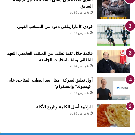
ل
السابق
ن
6 مارس 2024
إ
س
فودي كامارا يتلقى دعوة من المنتخب الغيني
ل
6 مارس 2024
ا
م
ه
قائمة جلال تقية تطلب من المكتب الجامعي التعهد
ا
التلقائي بملف انتخابات الجامعة
ب
6 مارس 2024
م
ك
ت
أول تعليق لشركة “ميتا” بعد العطب المفاجئ على
ب
“فيسبوك” وانستغرام”
م
6 مارس 2024
ف
ت
الزلابية أصل الكلمة وتاريخ الأكلة
ي
6 مارس 2024
ا
ل
ج