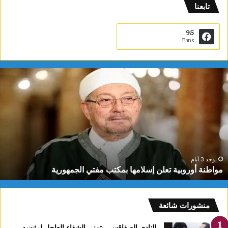
تابعنا
95
Fans
م
و
ا
ط
ن
ة
أ
و
ر
يوجد 3 أيام
مواطنة أوروبية تعلن إسلامها بمكتب مفتي الجمهورية
و
ب
ي
ة
منشورات شائعة
ت
ع
النادي الصفاقسي يتمنى الشفاء العاجل لرئيسه