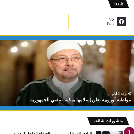
تابعنا
95
Fans
م
و
ا
ط
ن
ة
أ
و
ر
يوجد 3 أيام
مواطنة أوروبية تعلن إسلامها بمكتب مفتي الجمهورية
و
ب
ي
ة
منشورات شائعة
ت
ع
النادي الصفاقسي يتمنى الشفاء العاجل لرئيسه