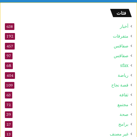
م
ه
فئات
و
ر
أخبار
ي
638
ة
متفرقات
192
صفاقس
457
صفاقس
97
sfax
68
رياضة
404
قصة نجاح
109
ثقافة
63
مجتمع
72
صحة
39
برامج
27
غير مصنف
13