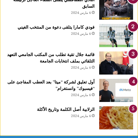
ل
السابق
ن
6 مارس 2024
إ
س
فودي كامارا يتلقى دعوة من المنتخب الغيني
ل
6 مارس 2024
ا
م
ه
قائمة جلال تقية تطلب من المكتب الجامعي التعهد
ا
التلقائي بملف انتخابات الجامعة
ب
6 مارس 2024
م
ك
ت
أول تعليق لشركة “ميتا” بعد العطب المفاجئ على
ب
“فيسبوك” وانستغرام”
م
6 مارس 2024
ف
ت
الزلابية أصل الكلمة وتاريخ الأكلة
ي
6 مارس 2024
ا
ل
ج