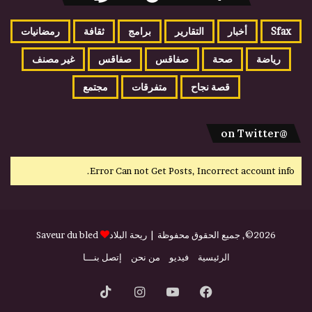
Sfax
أخبار
التقارير
برامج
ثقافة
رمضانيات
رياضة
صحة
صفاقس
صفاقس
غير مصنف
قصة نجاح
متفرقات
مجتمع
@on Twitter
Error Can not Get Posts, Incorrect account info.
2026©, جميع الحقوق محفوظة |
ريحة البلاد
Saveur du bled
الرئيسية
فيديو
من نحن
إتصل بنـــا
فيسبوك
يوتيوب
انستقرام
‫TikTok