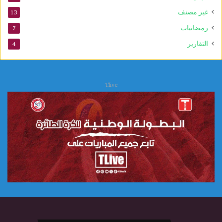
ب
غير مصنف
13
و
ي
رمضانيات
7
التقارير
4
Tlive