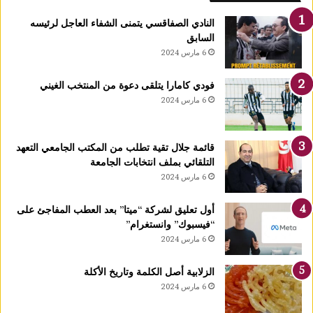
ل
ك
النادي الصفاقسي يتمنى الشفاء العاجل لرئيسه
يً
السابق
ا
6 مارس 2024
1
4
فودي كامارا يتلقى دعوة من المنتخب الغيني
أ
6 مارس 2024
و
ت
غ
قائمة جلال تقية تطلب من المكتب الجامعي التعهد
ر
التلقائي بملف انتخابات الجامعة
ة
6 مارس 2024
ش
ه
ر
أول تعليق لشركة “ميتا” بعد العطب المفاجئ على
ر
“فيسبوك” وانستغرام”
ب
6 مارس 2024
ي
ع
الزلابية أصل الكلمة وتاريخ الأكلة
ا
6 مارس 2024
ل
أ