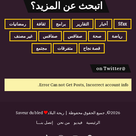
اتبحث عن المزيد؟
Sfax
أخبار
التقارير
برامج
ثقافة
رمضانيات
رياضة
صحة
صفاقس
صفاقس
غير مصنف
قصة نجاح
متفرقات
مجتمع
@on Twitter
Error Can not Get Posts, Incorrect account info.
2026©, جميع الحقوق محفوظة |
ريحة البلاد
Saveur du bled
الرئيسية
فيديو
من نحن
إتصل بنـــا