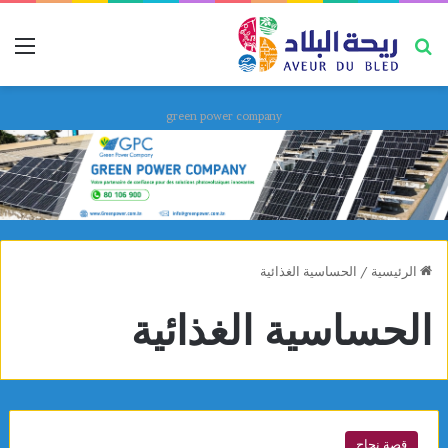
بحث عن
قائ
green power company
الرئيسية
/
الحساسية الغذائية
الحساسية الغذائية
قصة نجاح