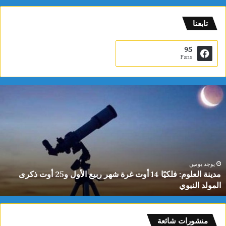
تابعنا
95
Fans
م
د
ي
ن
ة
ا
ل
ع
يوجد يومين
مدينة العلوم: فلكيًا 14 أوت غرة شهر ربيع الأول و25 أوت ذكرى
ل
المولد النبوي
و
م
:
ف
منشورات شائعة