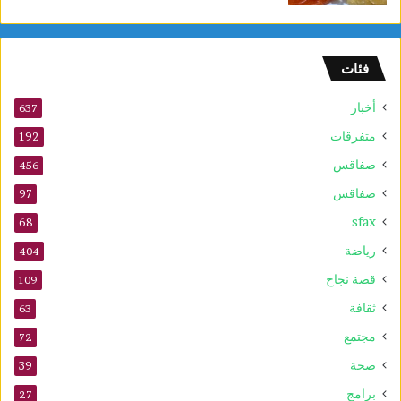
و
ل
و
فئات
2
5
أخبار
أ
637
و
متفرقات
192
ت
صفاقس
ذ
456
ك
صفاقس
97
ر
sfax
ى
68
ا
رياضة
404
ل
م
قصة نجاح
109
و
ثقافة
63
ل
د
مجتمع
72
ا
صحة
39
ل
ن
برامج
27