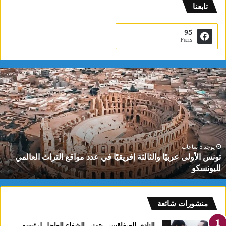
تابعنا
95
Fans
ت
و
ن
س
ا
ل
أ
و
يوجد 5 ساعات
تونس الأولى عربيًا والثالثة إفريقيًا في عدد مواقع التراث العالمي
ل
لليونسكو
ى
ع
ر
ب
منشورات شائعة
يً
ا
النادي الصفاقسي يتمنى الشفاء العاجل لرئيسه