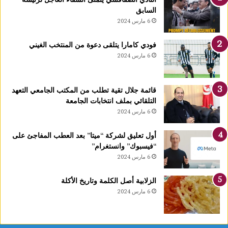
و
السابق
ا
6 مارس 2024
ل
ث
فودي كامارا يتلقى دعوة من المنتخب الغيني
ا
6 مارس 2024
ل
ث
ة
قائمة جلال تقية تطلب من المكتب الجامعي التعهد
إ
التلقائي بملف انتخابات الجامعة
ف
6 مارس 2024
ر
ي
ق
أول تعليق لشركة “ميتا” بعد العطب المفاجئ على
يً
“فيسبوك” وانستغرام”
ا
6 مارس 2024
ف
ي
الزلابية أصل الكلمة وتاريخ الأكلة
ع
6 مارس 2024
د
د
م