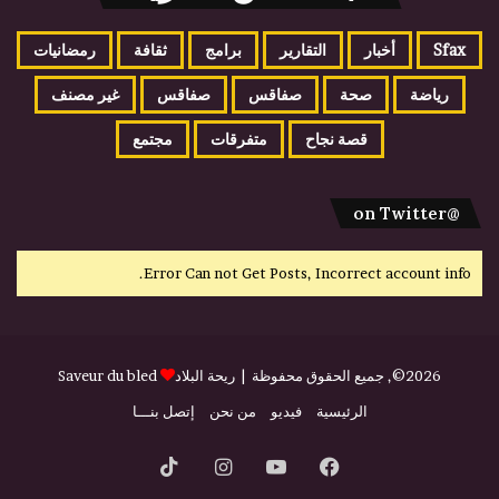
Sfax
أخبار
التقارير
برامج
ثقافة
رمضانيات
رياضة
صحة
صفاقس
صفاقس
غير مصنف
قصة نجاح
متفرقات
مجتمع
@on Twitter
Error Can not Get Posts, Incorrect account info.
2026©, جميع الحقوق محفوظة |
ريحة البلاد
Saveur du bled
الرئيسية
فيديو
من نحن
إتصل بنـــا
فيسبوك
يوتيوب
انستقرام
‫TikTok