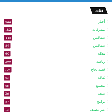
و
ا
فئات
ق
ع
أخبار
ا
622
ل
متفرقات
182
ت
صفاقس
ر
448
ا
صفاقس
89
ث
sfax
ا
60
ل
رياضة
399
ع
ا
قصة نجاح
107
ل
ثقافة
63
م
ي
مجتمع
68
ل
صحة
36
ل
ي
برامج
27
و
غير مصنف
13
ن