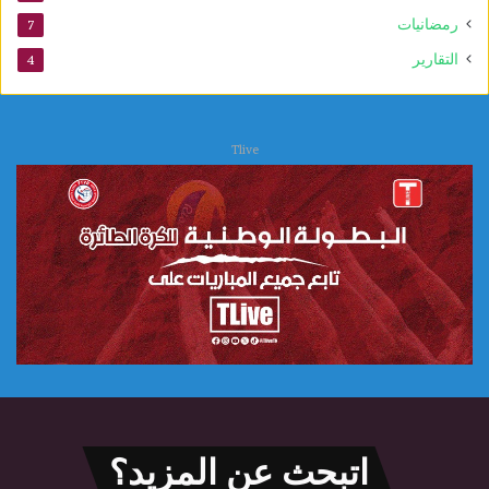
س
رمضانيات
7
ك
التقارير
4
و
Tlive
اتبحث عن المزيد؟