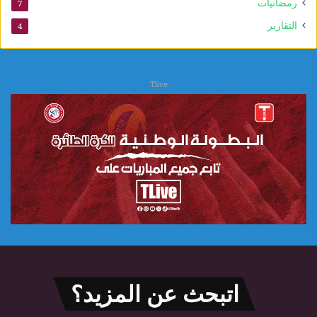
ي
رمضانيات
7
التقارير
4
Tlive
اتبحث عن المزيد؟