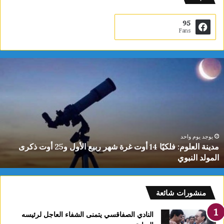
95
Fans
م
د
ي
ن
ة
ا
ل
ع
يوجد يوم واحد
مدينة العلوم: فلكيًا 14 أوت غرة شهر ربيع الأول و25 أوت ذكرى
ل
المولد النبوي
و
م
:
ف
منشورات شائعة
ل
ك
النادي الصفاقسي يتمنى الشفاء العاجل لرئيسه
يً