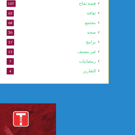
قصة نجاح
107
ص
ح
ثقافة
63
ف
مجتمع
68
ي
ة
صحة
36
ا
برامج
27
س
ت
غير مصنف
13
ث
رمضانيات
7
ن
ا
التقارير
4
ئ
ي
ة