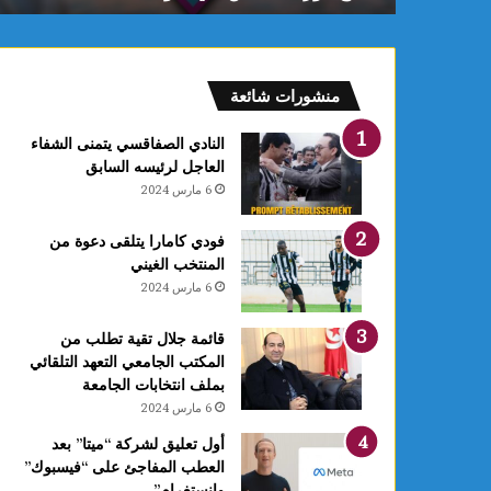
.
.
م
ه
منشورات شائعة
ر
ج
النادي الصفاقسي يتمنى الشفاء
ا
العاجل لرئيسه السابق
ن
6 مارس 2024
س
ي
فودي كامارا يتلقى دعوة من
د
المنتخب الغيني
ي
6 مارس 2024
م
ن
ص
قائمة جلال تقية تطلب من
و
المكتب الجامعي التعهد التلقائي
ر
بملف انتخابات الجامعة
ي
6 مارس 2024
ك
أول تعليق لشركة “ميتا” بعد
ش
العطب المفاجئ على “فيسبوك”
ف
وانستغرام”