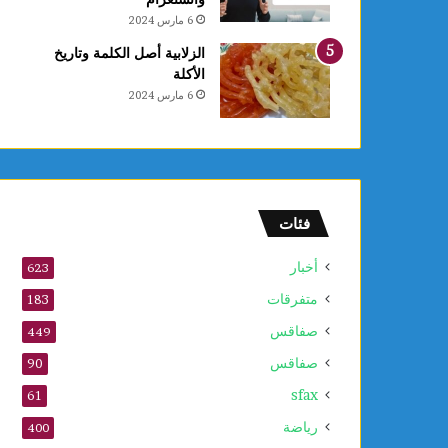
م
6 مارس 2024
ل
ا
الزلابية أصل الكلمة وتاريخ
م
الأكلة
ح
6 مارس 2024
د
و
ر
ت
ه
ا
فئات
ل
س
أخبار
623
ت
متفرقات
ي
183
ن
صفاقس
449
ف
صفاقس
ي
90
ن
sfax
61
د
و
رياضة
400
ة