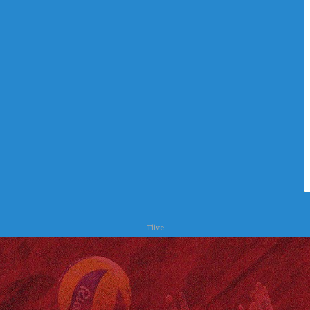
ل
ل
ي
و
ن
س
ك
و
Tlive