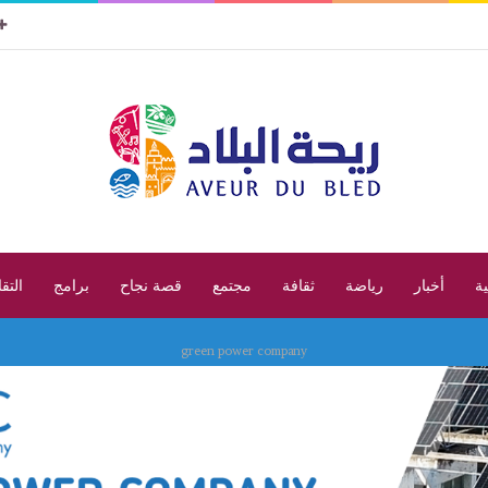
ية
أخبار
رياضة
ثقافة
مجتمع
قصة نجاح
برامج
التق
green power company