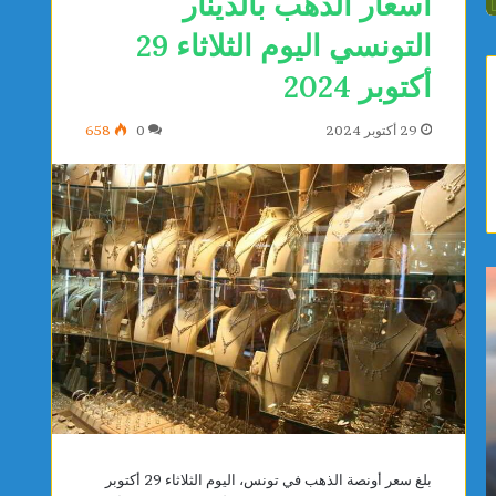
أسعار الذهب بالدينار
التونسي اليوم الثلاثاء 29
أكتوبر 2024
29 أكتوبر 2024
0
658
ت
أ
و
م
ن
ط
س
ا
ا
ر
ل
غ
أ
ز
يوجد 13 ساعة
يوجد 13 ساعة
و
ي
تونس الأولى عربيًا والثالثة إفريقيًا في عدد مواقع
ل
ر
بلغ سعر أونصة الذهب في تونس، اليوم الثلاثاء 29 أكتوبر
التراث العالمي لليونسكو
كلم/س ب
ى
ة