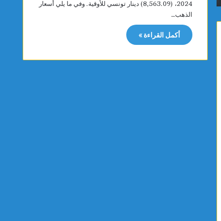
2024، (8,563.09) دينار تونسي للأوقية. وفي ما يلي أسعار
ع
و
الذهب…
ر
ر
ب
ي
أكمل القراءة »
يً
ا
ا
ح
و
ق
ا
و
ل
ي
ث
ة
ا
ت
ل
ص
ث
ل
ة
س
إ
ر
ف
ع
ر
ت
ي
ه
ق
ا
يً
إ
ا
ل
ف
ى