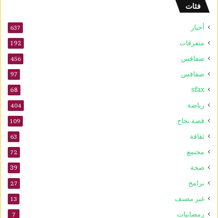
فئات
2
5
أخبار
أ
637
و
متفرقات
192
ت
صفاقس
ذ
456
ك
صفاقس
97
ر
sfax
ى
68
ا
رياضة
404
ل
م
قصة نجاح
109
و
ثقافة
63
ل
د
مجتمع
72
ا
صحة
39
ل
ن
برامج
27
ب
غير مصنف
13
و
ي
رمضانيات
7