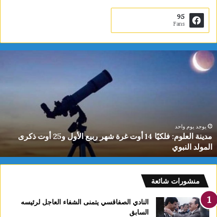
95
Fans
م
د
ي
ن
ة
ا
ل
ع
يوجد يوم واحد
مدينة العلوم: فلكيًا 14 أوت غرة شهر ربيع الأول و25 أوت ذكرى
ل
المولد النبوي
و
م
:
ف
منشورات شائعة
ل
ك
النادي الصفاقسي يتمنى الشفاء العاجل لرئيسه
يً
السابق