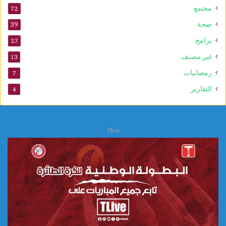
د
مجتمع
72
ا
صحة
39
ل
ن
برامج
27
ب
غير مصنف
13
و
ي
رمضانيات
7
التقارير
4
Tlive