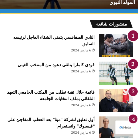
المولد النبوي
و
م
:
ف
منشورات شائعة
ل
ك
النادي الصفاقسي يتمنى الشفاء العاجل لرئيسه
يً
السابق
ا
6 مارس 2024
1
4
فودي كامارا يتلقى دعوة من المنتخب الغيني
أ
6 مارس 2024
و
ت
غ
قائمة جلال تقية تطلب من المكتب الجامعي التعهد
ر
التلقائي بملف انتخابات الجامعة
ة
6 مارس 2024
ش
ه
ر
أول تعليق لشركة “ميتا” بعد العطب المفاجئ على
ر
“فيسبوك” وانستغرام”
ب
6 مارس 2024
ي