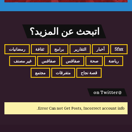
اتبحث عن المزيد؟
Sfax
أخبار
التقارير
برامج
ثقافة
رمضانيات
رياضة
صحة
صفاقس
صفاقس
غير مصنف
قصة نجاح
متفرقات
مجتمع
@on Twitter
Error Can not Get Posts, Incorrect account info.