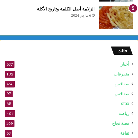
ع
الزلابية أصل الكلمة وتاريخ الأكلة
ا
6 مارس 2024
ل
أ
و
ل
و
فئات
2
5
أخبار
أ
637
و
متفرقات
192
ت
صفاقس
ذ
456
ك
صفاقس
97
ر
sfax
ى
68
ا
رياضة
404
ل
م
قصة نجاح
109
و
ثقافة
63
ل