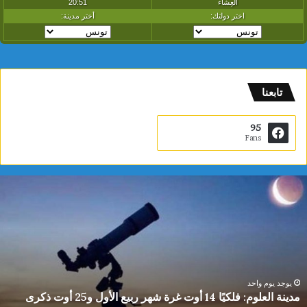
تابعنا
95
Fans
م
د
ي
ن
ة
ا
ل
ع
يوجد يوم واحد
مدينة العلوم: فلكيًا 14 أوت غرة شهر ربيع الأول و25 أوت ذكرى
ل