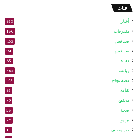
ف
فئات
ى
2
أخبار
630
0
2
متفرقات
186
6
صفاقس
453
صفاقس
94
sfax
65
رياضة
403
قصة نجاح
108
ثقافة
63
مجتمع
70
صحة
38
برامج
27
غير مصنف
13