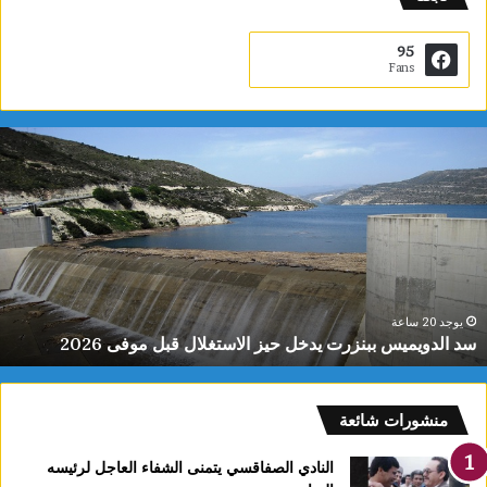
95
Fans
س
د
ا
ل
د
و
ي
م
ي
يوجد 20 ساعة
سد الدويميس ببنزرت يدخل حيز الاستغلال قبل موفى 2026
س
ب
ب
ن
منشورات شائعة
ز
ر
النادي الصفاقسي يتمنى الشفاء العاجل لرئيسه
ت