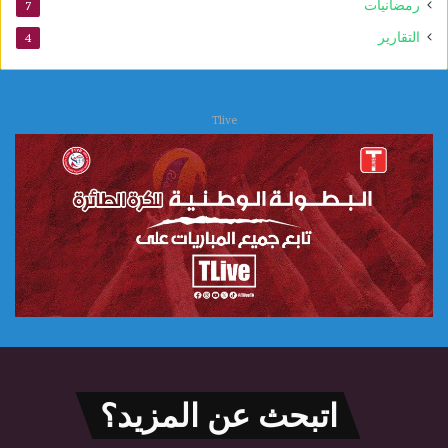
ي
رمضانيات
7
التقارير
4
Tlive
اتبحث عن المزيد؟