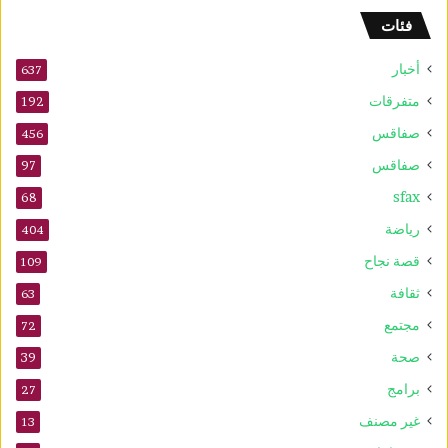
و
فئات
2
5
أخبار
أ
637
و
متفرقات
192
ت
صفاقس
ذ
456
ك
صفاقس
97
ر
sfax
ى
68
ا
رياضة
404
ل
م
قصة نجاح
109
و
ثقافة
63
ل
د
مجتمع
72
ا
صحة
39
ل
ن
برامج
27
ب
غير مصنف
13
و