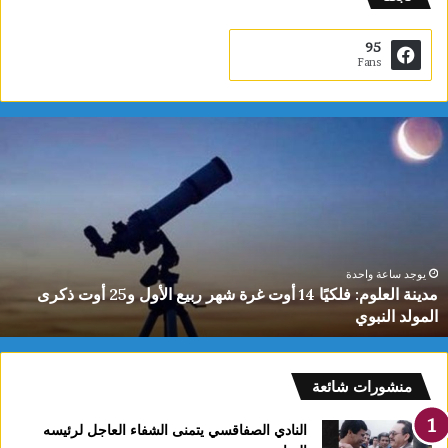
95
Fans
م
د
ي
ن
ة
ا
ل
ع
يوجد ساعة واحدة
مدينة العلوم: فلكيًا 14 أوت غرة شهر ربيع الأول و25 أوت ذكرى
ل
المولد النبوي
و
م
:
ف
منشورات شائعة
ل
ك
النادي الصفاقسي يتمنى الشفاء العاجل لرئيسه
يً