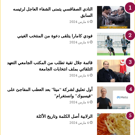
ك
النادي الصفاقسي يتمنى الشفاء العاجل لرئيسه
يً
السابق
ا
6 مارس 2024
1
4
فودي كامارا يتلقى دعوة من المنتخب الغيني
أ
6 مارس 2024
و
ت
غ
قائمة جلال تقية تطلب من المكتب الجامعي التعهد
ر
التلقائي بملف انتخابات الجامعة
ة
6 مارس 2024
ش
ه
ر
أول تعليق لشركة “ميتا” بعد العطب المفاجئ على
ر
“فيسبوك” وانستغرام”
ب
6 مارس 2024
ي
ع
الزلابية أصل الكلمة وتاريخ الأكلة
ا
6 مارس 2024
ل
أ