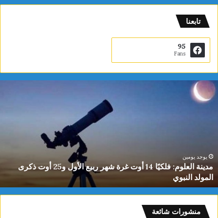
تابعنا
95
Fans
م
د
ي
ن
ة
ا
ل
ع
يوجد يومين
مدينة العلوم: فلكيًا 14 أوت غرة شهر ربيع الأول و25 أوت ذكرى
ل
المولد النبوي
و
م
:
ف
منشورات شائعة
ل