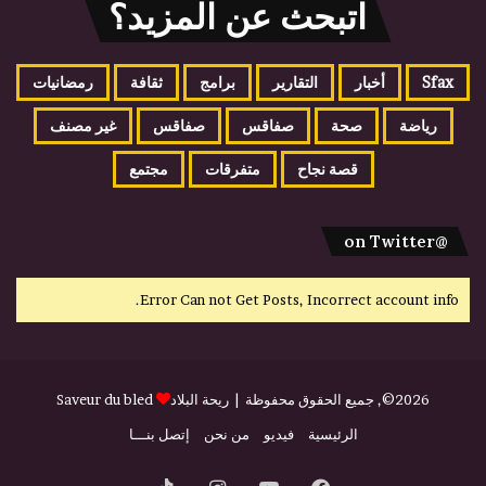
اتبحث عن المزيد؟
Sfax
أخبار
التقارير
برامج
ثقافة
رمضانيات
رياضة
صحة
صفاقس
صفاقس
غير مصنف
قصة نجاح
متفرقات
مجتمع
@on Twitter
Error Can not Get Posts, Incorrect account info.
2026©, جميع الحقوق محفوظة |
ريحة البلاد
Saveur du bled
الرئيسية
فيديو
من نحن
إتصل بنـــا