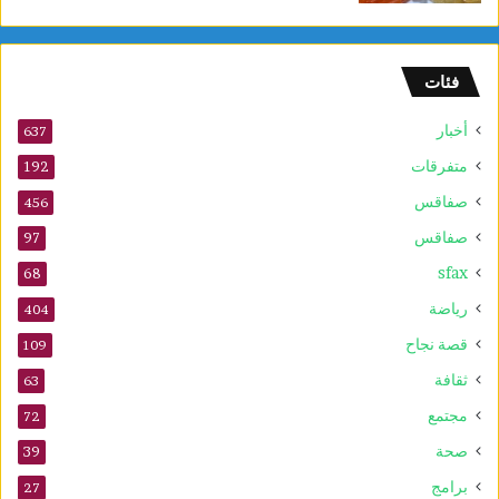
و
ل
و
فئات
2
5
أخبار
أ
637
و
متفرقات
192
ت
صفاقس
ذ
456
ك
صفاقس
97
ر
sfax
ى
68
ا
رياضة
404
ل
م
قصة نجاح
109
و
ثقافة
63
ل
د
مجتمع
72
ا
صحة
39
ل
ن
برامج
27