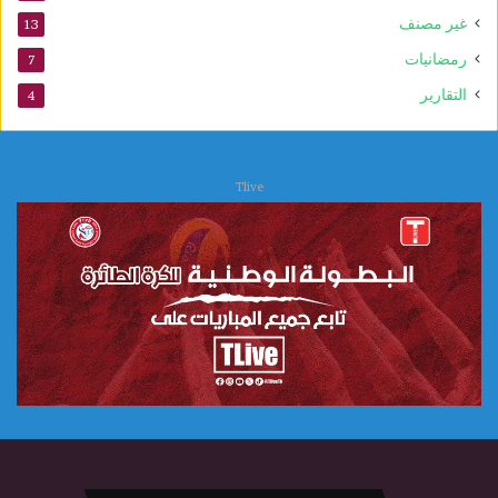
ب
غير مصنف
13
و
ي
رمضانيات
7
التقارير
4
Tlive