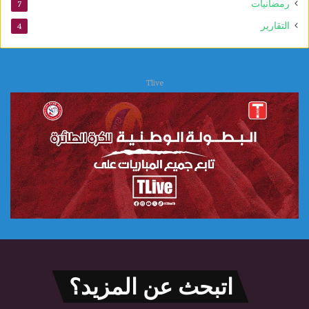
ي
رمضانيات
7
التقارير
4
Tlive
اتبحث عن المزيد؟