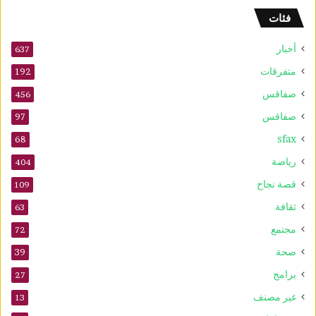
و
فئات
2
5
أخبار
أ
637
و
متفرقات
192
ت
صفاقس
ذ
456
ك
صفاقس
97
ر
sfax
ى
68
ا
رياضة
404
ل
م
قصة نجاح
109
و
ثقافة
63
ل
د
مجتمع
72
ا
صحة
39
ل
ن
برامج
27
ب
غير مصنف
13
و