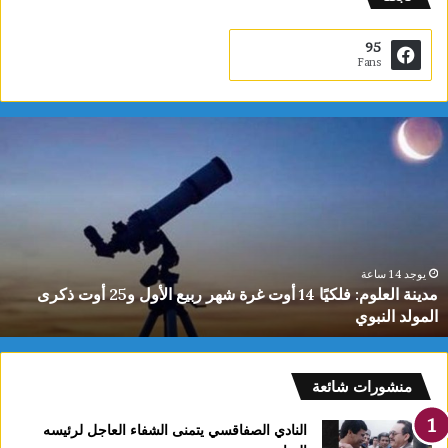
95
Fans
م
د
ي
ن
ة
ا
ل
ع
يوجد 14 ساعة
مدينة العلوم: فلكيًا 14 أوت غرة شهر ربيع الأول و25 أوت ذكرى
ل
المولد النبوي
و
م
:
ف
منشورات شائعة
ل
ك
النادي الصفاقسي يتمنى الشفاء العاجل لرئيسه
يً