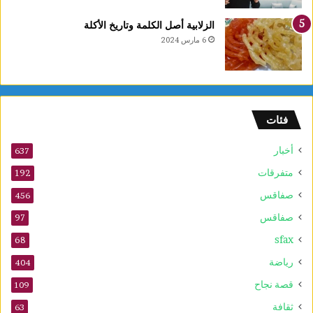
ي
ع
الزلابية أصل الكلمة وتاريخ الأكلة
ا
6 مارس 2024
ل
أ
و
ل
و
فئات
2
5
أخبار
أ
637
و
متفرقات
192
ت
صفاقس
ذ
456
ك
صفاقس
97
ر
sfax
ى
68
ا
رياضة
404
ل
م
قصة نجاح
109
و
ثقافة
63