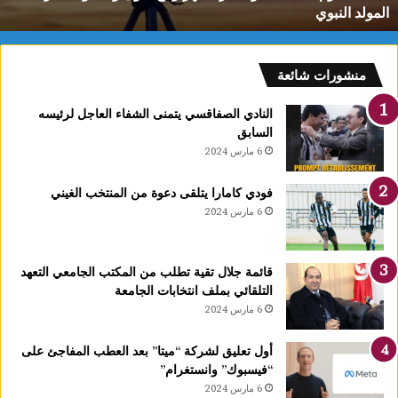
المولد النبوي
و
م
:
ف
منشورات شائعة
ل
ك
النادي الصفاقسي يتمنى الشفاء العاجل لرئيسه
يً
السابق
ا
6 مارس 2024
1
4
فودي كامارا يتلقى دعوة من المنتخب الغيني
أ
6 مارس 2024
و
ت
غ
قائمة جلال تقية تطلب من المكتب الجامعي التعهد
ر
التلقائي بملف انتخابات الجامعة
ة
6 مارس 2024
ش
ه
ر
أول تعليق لشركة “ميتا” بعد العطب المفاجئ على
ر
“فيسبوك” وانستغرام”
ب
6 مارس 2024