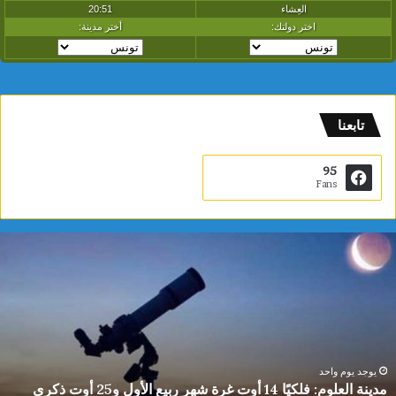
تابعنا
95
Fans
م
د
ي
ن
ة
ا
ل
ع
يوجد يوم واحد
مدينة العلوم: فلكيًا 14 أوت غرة شهر ربيع الأول و25 أوت ذكرى
ل