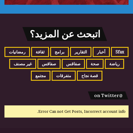
اتبحث عن المزيد؟
Sfax
أخبار
التقارير
برامج
ثقافة
رمضانيات
رياضة
صحة
صفاقس
صفاقس
غير مصنف
قصة نجاح
متفرقات
مجتمع
@on Twitter
Error Can not Get Posts, Incorrect account info.