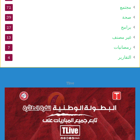
ل
د
مجتمع
72
ا
صحة
39
ل
ن
برامج
27
ب
غير مصنف
13
و
ي
رمضانيات
7
التقارير
4
Tlive