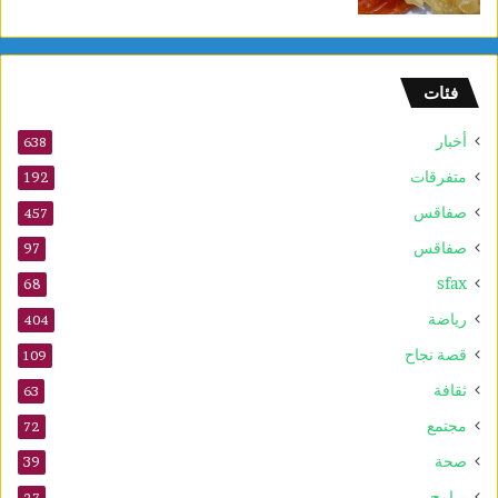
ل
ج
م
ه
فئات
و
ر
أخبار
ي
638
ة
متفرقات
192
صفاقس
457
صفاقس
97
sfax
68
رياضة
404
قصة نجاح
109
ثقافة
63
مجتمع
72
صحة
39
برامج
27