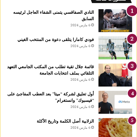
ت
ع
النادي الصفاقسي يتمنى الشفاء العاجل لرئيسه
ل
السابق
ن
6 مارس 2024
إ
س
فودي كامارا يتلقى دعوة من المنتخب الغيني
ل
6 مارس 2024
ا
م
ه
قائمة جلال تقية تطلب من المكتب الجامعي التعهد
ا
التلقائي بملف انتخابات الجامعة
ب
6 مارس 2024
م
ك
ت
أول تعليق لشركة “ميتا” بعد العطب المفاجئ على
ب
“فيسبوك” وانستغرام”
م
6 مارس 2024
ف
ت
الزلابية أصل الكلمة وتاريخ الأكلة
ي
6 مارس 2024
ا