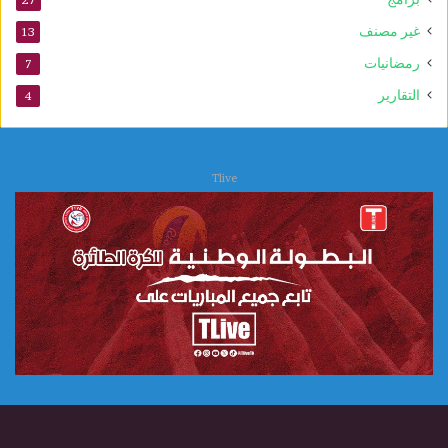
غير مصنف
13
رمضانيات
7
التقارير
4
Tlive