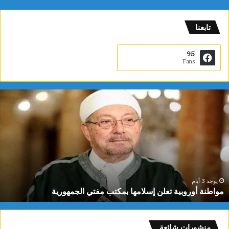
تابعنا
95
Fans
م
و
ا
ط
ن
ة
أ
و
ر
يوجد 3 أيام
مواطنة أوروبية تعلن إسلامها بمكتب مفتي الجمهورية
و
ب
ي
ة
منشورات شائعة