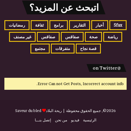
اتبحث عن المزيد؟
Sfax
أخبار
التقارير
برامج
ثقافة
رمضانيات
رياضة
صحة
صفاقس
صفاقس
غير مصنف
قصة نجاح
متفرقات
مجتمع
@on Twitter
Error Can not Get Posts, Incorrect account info.
2026©, جميع الحقوق محفوظة |
ريحة البلاد
Saveur du bled
الرئيسية
فيديو
من نحن
إتصل بنـــا