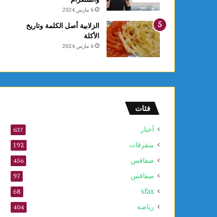
ع
6 مارس 2024
ا
ل
الزلابية أصل الكلمة وتاريخ
أ
الأكلة
و
6 مارس 2024
ل
و
2
5
أ
و
فئات
ت
ذ
أخبار
637
ك
متفرقات
ر
192
ى
صفاقس
456
ا
صفاقس
ل
97
م
sfax
68
و
ل
رياضة
404
د