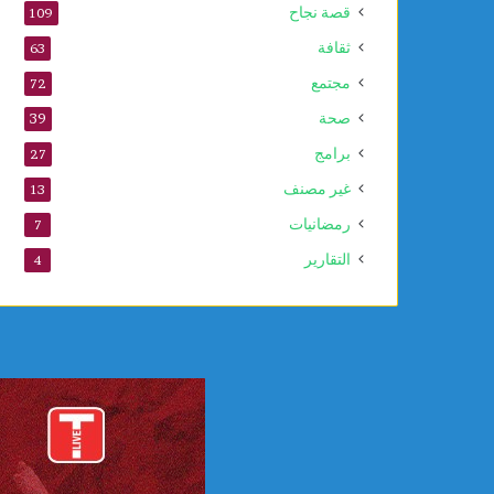
قصة نجاح
109
ا
ل
ثقافة
63
ن
مجتمع
72
ب
و
صحة
39
ي
برامج
27
غير مصنف
13
رمضانيات
7
التقارير
4