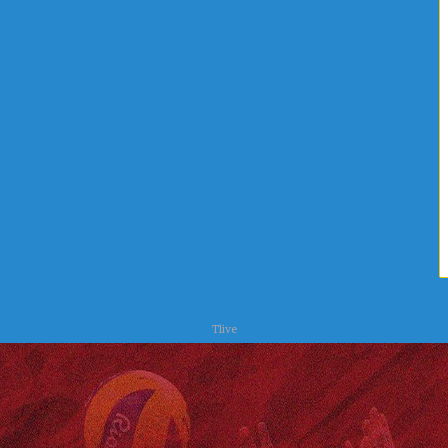
ا
ح
ت
ر
س
Tlive