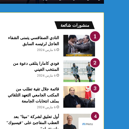
م
:
ف
ل
منشورات شائعة
ك
يً
النادي الصفاقسي يتمنى الشفاء
ا
العاجل لرئيسه السابق
1
6 مارس 2024
4
أ
فودي كامارا يتلقى دعوة من
و
المنتخب الغيني
ت
6 مارس 2024
غ
ر
ة
قائمة جلال تقية تطلب من
ش
المكتب الجامعي التعهد التلقائي
ه
بملف انتخابات الجامعة
ر
6 مارس 2024
ر
أول تعليق لشركة “ميتا” بعد
ب
العطب المفاجئ على “فيسبوك”
ي
وانستغرام”