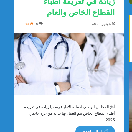
زيادة في تعريفة أطباء
القطاع الخاص والعام
6 يناير 2025
0
593
ي
ص
ا
ف
س
ا
م
ق
ي
س
ن
:
أقرّ المجلس الوطني لعمادة الأطباء رسميا زيادة في تعريفة
ا
م
أطباء القطاع الخاص يتم العمل بها بداية من غرة جانفي
يوجد 20 ساعة
يوجد 20 ساعة
ل
و
2025،…
ياسمين الديماسي تتوج بذهبية البطولة العربية
صفاقس: م
د
ا
للشطرنج تحت 10 سنوات
المستشف
ي
ط
أكمل القراءة »