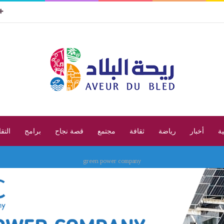
ية
أخبار
رياضة
ثقافة
مجتمع
قصة نجاح
برامج
التق
green power company