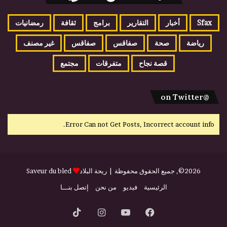
Sfax
أخبار
التقارير
برامج
ثقافة
رمضانيات
رياضة
صحة
صفاقس
صفاقس
غير مصنف
قصة نجاح
متفرقات
مجتمع
@on Twitter
Error Can not Get Posts, Incorrect account info.
2026©, جميع الحقوق محفوظة |
ريحة البلاد
Saveur du bled
الرئيسية
فيديو
من نحن
إتصل بنـــا
فيسبوك
يوتيوب
انستقرام
‫TikTok