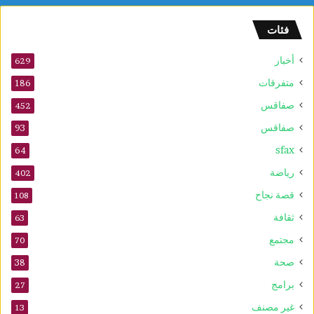
م
ا
فئات
ل
س
أخبار
ر
629
ط
متفرقات
186
ا
صفاقس
ن
452
ي
صفاقس
93
ة
sfax
و
64
ي
رياضة
402
ع
ز
قصة نجاح
108
ز
ثقافة
63
ف
ع
مجتمع
70
ا
صحة
38
ل
ي
برامج
27
ة
غير مصنف
13
ا