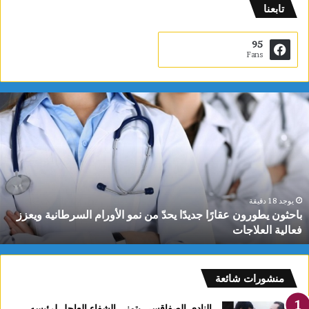
تابعنا
95
Fans
ب
ا
ح
ث
و
ن
ي
ط
يوجد 18 دقيقة
باحثون يطورون عقارًا جديدًا يحدّ من نمو الأورام السرطانية ويعزز
و
فعالية العلاجات
ر
و
ن
ع
منشورات شائعة
ق
ا
النادي الصفاقسي يتمنى الشفاء العاجل لرئيسه