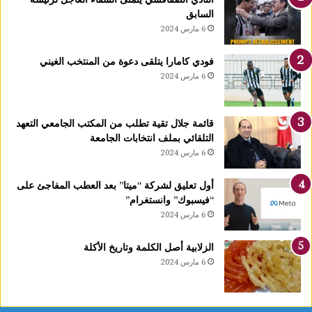
رً
السابق
ا
6 مارس 2024
ج
د
فودي كامارا يتلقى دعوة من المنتخب الغيني
ي
6 مارس 2024
دً
ا
ي
قائمة جلال تقية تطلب من المكتب الجامعي التعهد
ح
التلقائي بملف انتخابات الجامعة
دّ
6 مارس 2024
م
ن
ن
أول تعليق لشركة “ميتا” بعد العطب المفاجئ على
م
“فيسبوك” وانستغرام”
و
6 مارس 2024
ا
ل
الزلابية أصل الكلمة وتاريخ الأكلة
أ
6 مارس 2024
و
ر
ا