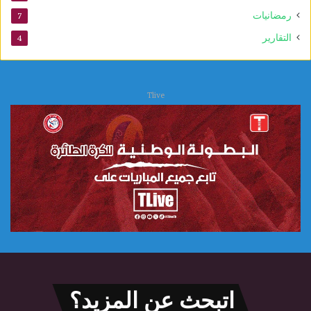
ل
رمضانيات
7
ع
التقارير
4
ل
ا
ج
ا
Tlive
ت
اتبحث عن المزيد؟