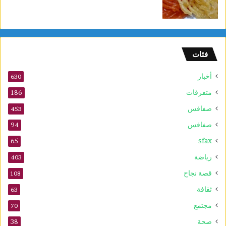
ب
ل
م
و
ف
فئات
ى
2
أخبار
630
0
2
متفرقات
186
6
صفاقس
453
صفاقس
94
sfax
65
رياضة
403
قصة نجاح
108
ثقافة
63
مجتمع
70
صحة
38