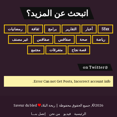
اتبحث عن المزيد؟
Sfax
أخبار
التقارير
برامج
ثقافة
رمضانيات
رياضة
صحة
صفاقس
صفاقس
غير مصنف
قصة نجاح
متفرقات
مجتمع
@on Twitter
Error Can not Get Posts, Incorrect account info.
2026©, جميع الحقوق محفوظة |
ريحة البلاد
Saveur du bled
الرئيسية
فيديو
من نحن
إتصل بنـــا