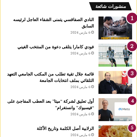
ن
منشورات شائعة
ز
ر
النادي الصفاقسي يتمنى الشفاء العاجل لرئيسه
ت
السابق
ي
6 مارس 2024
د
خ
فودي كامارا يتلقى دعوة من المنتخب الغيني
ل
6 مارس 2024
ح
ي
ز
قائمة جلال تقية تطلب من المكتب الجامعي التعهد
ا
التلقائي بملف انتخابات الجامعة
ل
6 مارس 2024
ا
س
ت
أول تعليق لشركة “ميتا” بعد العطب المفاجئ على
غ
“فيسبوك” وانستغرام”
ل
6 مارس 2024
ا
ل
الزلابية أصل الكلمة وتاريخ الأكلة
ق
6 مارس 2024