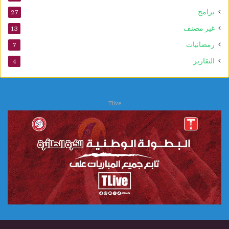
برامج
27
غير مصنف
13
رمضانيات
7
التقارير
4
Tlive