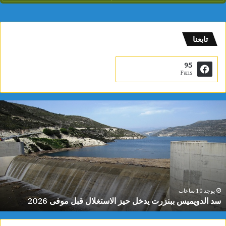
تابعنا
95
Fans
س
د
ا
ل
د
و
ي
م
ي
يوجد 10 ساعات
سد الدويميس ببنزرت يدخل حيز الاستغلال قبل موفى 2026
س
ب
ب