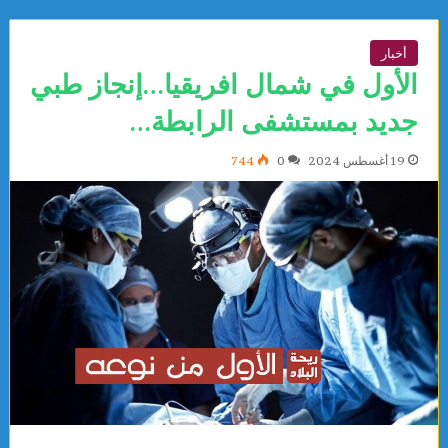
أخبار
الأول في شمال افريقيا…إنجاز طبي
جديد بمستشفى الرابطة…
19 أغسطس 2024
0
744