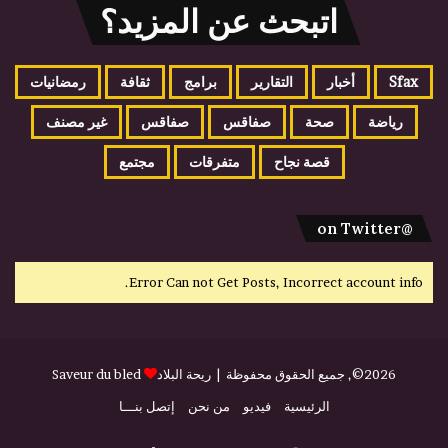
اتبحث عن المزيد؟
Sfax
أخبار
التقارير
برامج
ثقافة
رمضانيات
رياضة
صحة
صفاقس
صفاقس
غير مصنف
قصة نجاح
متفرقات
مجتمع
@on Twitter
Error Can not Get Posts, Incorrect account info.
2026©, جميع الحقوق محفوظة |
ريحة البلاد
Saveur du bled
الرئيسية
فيديو
من نحن
إتصل بنـــا