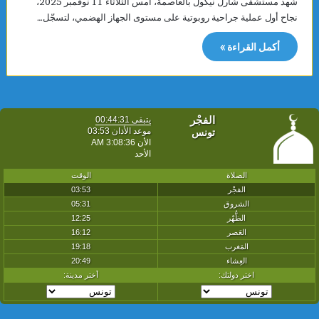
شهد مستشفى شارل نيكول بالعاصمة، أمس الثلاثاء 11 نوفمبر 2025،
نجاح أول عملية جراحية روبوتية على مستوى الجهاز الهضمي، لتسجّل…
أكمل القراءة »