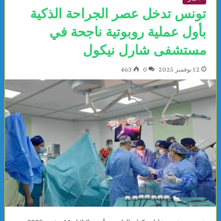
تونس تدخل عصر الجراحة الذكية
بأول عملية روبوتية ناجحة في
مستشفى شارل نيكول
12 نوفمبر 2025
0
463