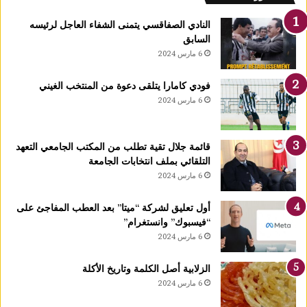
ل
ك
النادي الصفاقسي يتمنى الشفاء العاجل لرئيسه
يً
السابق
ا
6 مارس 2024
1
4
فودي كامارا يتلقى دعوة من المنتخب الغيني
أ
6 مارس 2024
و
ت
غ
قائمة جلال تقية تطلب من المكتب الجامعي التعهد
ر
التلقائي بملف انتخابات الجامعة
ة
6 مارس 2024
ش
ه
ر
أول تعليق لشركة “ميتا” بعد العطب المفاجئ على
ر
“فيسبوك” وانستغرام”
ب
6 مارس 2024
ي
ع
الزلابية أصل الكلمة وتاريخ الأكلة
ا
6 مارس 2024
ل
أ