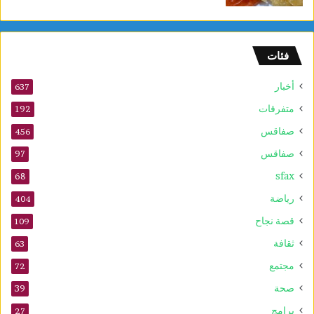
و
ل
و
فئات
2
5
أخبار
أ
637
و
متفرقات
192
ت
صفاقس
ذ
456
ك
صفاقس
97
ر
sfax
ى
68
ا
رياضة
404
ل
م
قصة نجاح
109
و
ثقافة
63
ل
د
مجتمع
72
ا
صحة
39
ل
ن
برامج
27