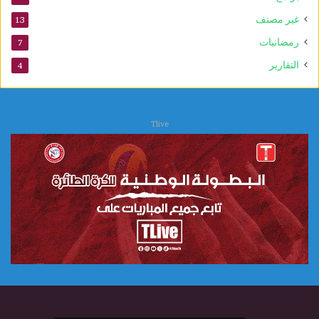
ب
غير مصنف
13
و
ي
رمضانيات
7
التقارير
4
Tlive