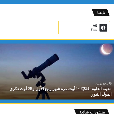
تابعنا
95
Fans
م
د
ي
ن
ة
ا
ل
ع
يوجد يومين
مدينة العلوم: فلكيًا 14 أوت غرة شهر ربيع الأول و25 أوت ذكرى
ل
المولد النبوي
و
م
:
ف
منشورات شائعة