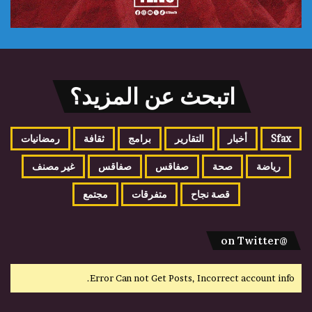
اتبحث عن المزيد؟
Sfax
أخبار
التقارير
برامج
ثقافة
رمضانيات
رياضة
صحة
صفاقس
صفاقس
غير مصنف
قصة نجاح
متفرقات
مجتمع
@on Twitter
Error Can not Get Posts, Incorrect account info.