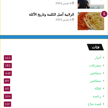
ا
6 مارس 2024
ف
ي
الزلابية أصل الكلمة وتاريخ الأكلة
ع
6 مارس 2024
د
د
م
و
ا
فئات
ق
ع
أخبار
ا
622
ل
متفرقات
182
ت
صفاقس
ر
448
ا
صفاقس
89
ث
sfax
ا
60
ل
رياضة
399
ع
ا
قصة نجاح
107