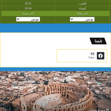
تابعنا
95
Fans
ت
و
ن
س
ا
ل
أ
و
يوجد 8 ساعات