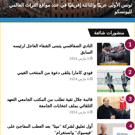
تونس الأولى عربيًا والثالثة إفريقيًا في عدد مواقع التراث العالمي
ل
لليونسكو
ى
ع
ر
ب
منشورات شائعة
يً
ا
النادي الصفاقسي يتمنى الشفاء العاجل لرئيسه
و
السابق
ا
6 مارس 2024
ل
ث
فودي كامارا يتلقى دعوة من المنتخب الغيني
ا
6 مارس 2024
ل
ث
ة
قائمة جلال تقية تطلب من المكتب الجامعي التعهد
إ
التلقائي بملف انتخابات الجامعة
ف
6 مارس 2024
ر
ي
ق
أول تعليق لشركة “ميتا” بعد العطب المفاجئ على
يً
“فيسبوك” وانستغرام”