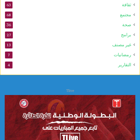
ل
ثقافة
63
م
ي
مجتمع
68
ل
صحة
36
ل
ي
برامج
27
و
غير مصنف
13
ن
س
رمضانيات
7
ك
التقارير
4
و
Tlive