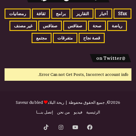
Sfax
أخبار
التقارير
برامج
ثقافة
رمضانيات
رياضة
صحة
صفاقس
صفاقس
غير مصنف
قصة نجاح
متفرقات
مجتمع
@on Twitter
Error Can not Get Posts, Incorrect account info.
2026©, جميع الحقوق محفوظة |
ريحة البلاد
Saveur du bled
الرئيسية
فيديو
من نحن
إتصل بنـــا
فيسبوك
يوتيوب
انستقرام
‫TikTok