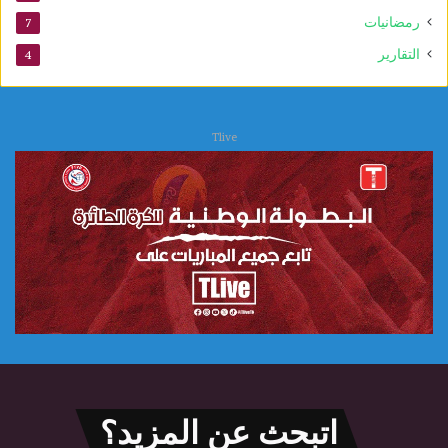
س
رمضانيات
7
ك
التقارير
4
و
Tlive
اتبحث عن المزيد؟