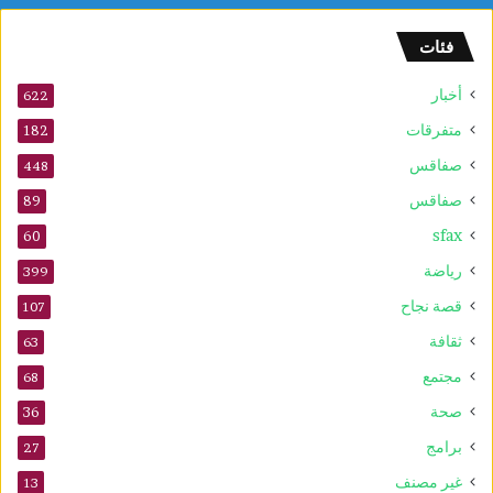
و
ا
فئات
ق
ع
أخبار
ا
622
ل
متفرقات
182
ت
صفاقس
ر
448
ا
صفاقس
89
ث
sfax
ا
60
ل
رياضة
399
ع
ا
قصة نجاح
107
ل
ثقافة
63
م
ي
مجتمع
68
ل
صحة
36
ل
ي
برامج
27
و
غير مصنف
13
ن