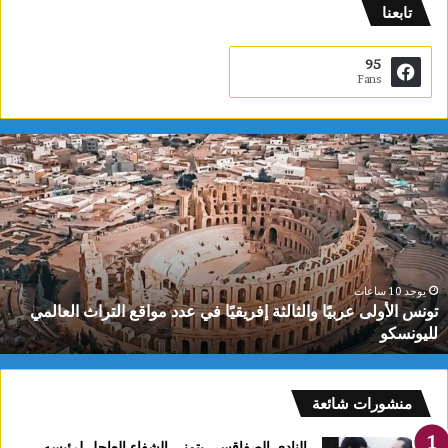
تابعنا
95
Fans
ت
و
ن
س
ا
ل
أ
و
يوجد 10 ساعات
تونس الأولى عربيًا والثالثة إفريقيًا في عدد مواقع التراث العالمي
ل
لليونسكو
ى
ع
ر
ب
منشورات شائعة
يً
ا
النادي الصفاقسي يتمنى الشفاء العاجل لرئيسه