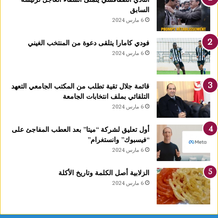
و
السابق
ا
6 مارس 2024
ل
ث
فودي كامارا يتلقى دعوة من المنتخب الغيني
ا
6 مارس 2024
ل
ث
ة
قائمة جلال تقية تطلب من المكتب الجامعي التعهد
إ
التلقائي بملف انتخابات الجامعة
ف
6 مارس 2024
ر
ي
ق
أول تعليق لشركة “ميتا” بعد العطب المفاجئ على
يً
“فيسبوك” وانستغرام”
ا
6 مارس 2024
ف
ي
الزلابية أصل الكلمة وتاريخ الأكلة
ع
6 مارس 2024
د
د
م