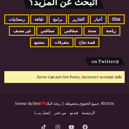
اتبحث عن المزيد؟
ب
ا
ر
Sfax
أخبار
التقارير
برامج
ثقافة
رمضانيات
س
ا
رياضة
صحة
صفاقس
صفاقس
غير مصنف
ل
س
قصة نجاح
متفرقات
مجتمع
ن
غ
ا
@on Twitter
ل
ي
Error Can not Get Posts, Incorrect account info.
2026©, جميع الحقوق محفوظة |
ريحة البلاد
Saveur du bled
الرئيسية
فيديو
من نحن
إتصل بنـــا
فيسبوك
يوتيوب
انستقرام
‫TikTok