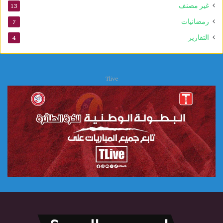
غير مصنف
13
ي
و
رمضانيات
7
ت
التقارير
4
ر
ج
ي
ج
Tlive
ر
ج
ي
س
ي
ص
ط
د
م
ب
د
ي
ا
م