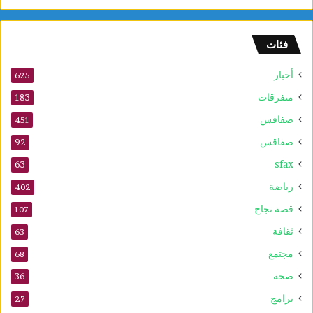
و
ا
ج
فئات
ه
ش
أخبار
و
625
ت
متفرقات
183
ي
صفاقس
ن
451
غ
صفاقس
92
س
sfax
ت
63
ا
رياضة
402
ر
ز
قصة نجاح
107
ا
ثقافة
63
ل
ن
مجتمع
68
ي
صحة
36
ج
ي
برامج
27
ر