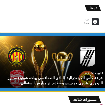
تابعنا
95
Fans
ق
ر
ع
ة
ك
أ
س
ا
يوجد 55 دقيقة
قرعة كأس الكونفدرالية: النادي الصفاقسي يواجه شوتينغ ستارز
ل
النيجيري وترجي جرجيس يصطدم بديامبارس السنغالي
ك
و
ن
ف
منشورات شائعة
د