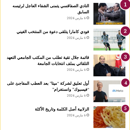
ر
النادي الصفاقسي يتمنى الشفاء العاجل لرئيسه
ا
السابق
ل
6 مارس 2024
ي
ة
فودي كامارا يتلقى دعوة من المنتخب الغيني
:
6 مارس 2024
ا
ل
ن
قائمة جلال تقية تطلب من المكتب الجامعي التعهد
ا
التلقائي بملف انتخابات الجامعة
د
6 مارس 2024
ي
ا
ل
أول تعليق لشركة “ميتا” بعد العطب المفاجئ على
ص
“فيسبوك” وانستغرام”
ف
6 مارس 2024
ا
ق
الزلابية أصل الكلمة وتاريخ الأكلة
س
6 مارس 2024
ي
ي