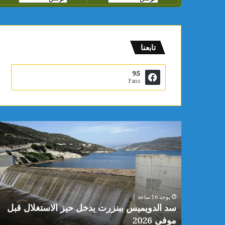
تابعنا
95
Fans
س
د
ا
ل
د
و
ي
يوجد 16 ساعة
م
 محمد
سد الدويميس ببنزرت يدخل حيز الاستغلال قبل
ي
موفى 2026
س