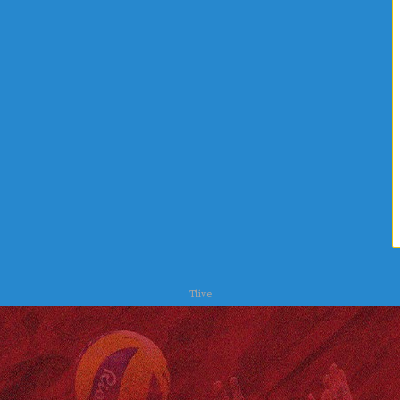
ا
ص
ل
ر
ي
ف
ة
ا
ا
ل
ل
ص
ع
ح
ل
ي
ا
و
ج
ا
ا
ل
ت
ب
ي
ئ
ة
Tlive