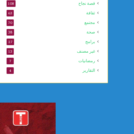
قصة نجاح
108
ثقافة
63
مجتمع
70
صحة
38
برامج
27
غير مصنف
13
رمضانيات
7
التقارير
4