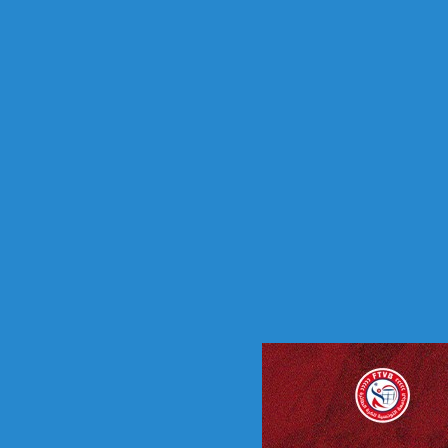
س
ن
ة