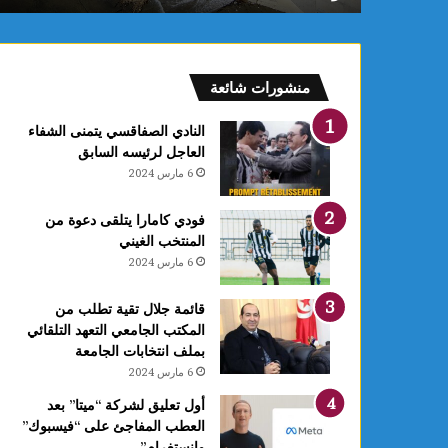
ب
ب
ن
ز
منشورات شائعة
ر
ت
النادي الصفاقسي يتمنى الشفاء
ي
العاجل لرئيسه السابق
د
6 مارس 2024
خ
ل
فودي كامارا يتلقى دعوة من
ح
المنتخب الغيني
ي
6 مارس 2024
ز
ا
ل
قائمة جلال تقية تطلب من
ا
المكتب الجامعي التعهد التلقائي
س
بملف انتخابات الجامعة
ت
6 مارس 2024
غ
أول تعليق لشركة “ميتا” بعد
ل
العطب المفاجئ على “فيسبوك”
ا
وانستغرام”