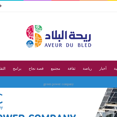
ية
أخبار
رياضة
ثقافة
مجتمع
قصة نجاح
برامج
التق
green power company