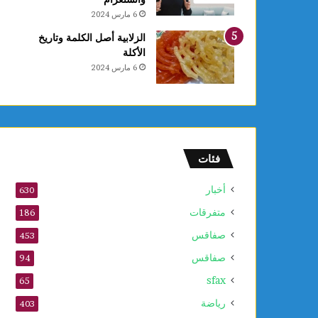
ل
6 مارس 2024
ق
ب
الزلابية أصل الكلمة وتاريخ
ل
الأكلة
م
6 مارس 2024
و
ف
ى
2
0
2
فئات
6
أخبار
630
متفرقات
186
صفاقس
453
صفاقس
94
sfax
65
رياضة
403