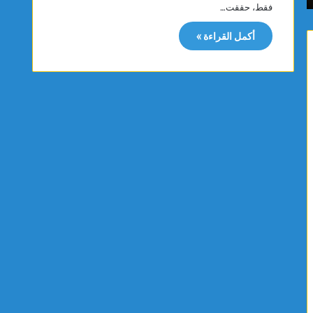
فقط، حققت…
و
ب
ن
ا
أكمل القراءة »
ع
س
ق
ت
ا
و
رً
ر
ا
م
ج
ر
د
ك
ي
زً
دً
ا
ا
إ
ي
ق
ح
ل
دّ
ي
م
م
ن
يً
ن
ا
م
ل
و
ش
ا
م