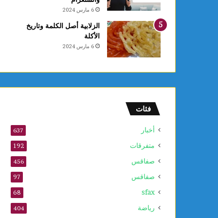
ع
6 مارس 2024
ا
ل
الزلابية أصل الكلمة وتاريخ
أ
الأكلة
و
6 مارس 2024
ل
و
2
5
أ
و
فئات
ت
ذ
أخبار
637
ك
متفرقات
ر
192
ى
صفاقس
456
ا
صفاقس
ل
97
م
sfax
68
و
ل
رياضة
404
د