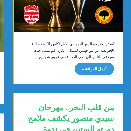
أسفرت قرعة الدور التمهيدي الأول لكأس الكونفدرالية
الإفريقية عن مواجهتين لممثلي الكرة التونسية، حيث
سيلاقي النادي الرياضي الصفاقسي فريق شوتينغ…
أكمل القراءة »
من قلب البحر.. مهرجان
سيدي منصور يكشف ملامح
دورته الستين في ندوة