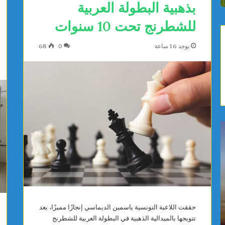
بذهبية البطولة العربية
للشطرنج تحت 10 سنوات
يوجد 16 ساعة
0
68
ي
ص
ا
ف
س
ا
م
ق
ي
س
ن
:
ا
م
يوجد 16 ساعة
يوجد 16 ساعة
ل
و
ياسمين الديماسي تتوج بذهبية البطولة العربية
صفاقس: م
حققت اللاعبة التونسية ياسمين الديماسي إنجازًا مميزًا، بعد
د
ا
تتويجها بالميدالية الذهبية في البطولة العربية للشطرنج
للشطرنج تحت 10 سنوات
المستشف
ي
ط