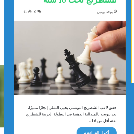
ا
ح
يوجد يومين
0
41
ت
ر
س
حقق لاعب الشطرنج التونسي يحيى الشلي إنجازًا مميزًا،
بعد تتويجه بالميدالية الذهبية في البطولة العربية للشطرنج
لفئة أقل من 16…
أكمل القراءة »