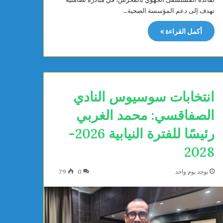
ا
تهدف إلى دعم المؤسسة الصحية…
ض
ي
أكمل القراءة »
ب
س
ا
ق
ي
ة
انتخابات سوسيوس النادي
ا
الصفاقسي: محمد الغربي
ل
د
رئيسًا للفترة النيابية 2026-
ا
ئ
2028
ر
ي
يوجد يوم واحد
0
79
ت
ع
ا
ق
د