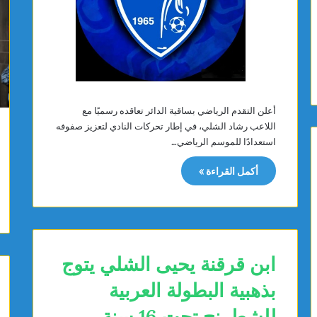
ا
ا
ل
ئ
ع
د
ر
ة
ب
ا
ي
ل
ة
م
ل
س
أعلن التقدم الرياضي بساقية الدائر تعاقده رسميًا مع
ل
ت
اللاعب رشاد الشلي، في إطار تحركات النادي لتعزيز صفوفه
ش
ش
استعدادًا للموسم الرياضي…
ط
ف
ر
ى
أكمل القراءة »
ن
ا
ج
ل
ت
ج
ح
ه
ت
و
1
ي
ابن قرقنة يحيى الشلي يتوج
0
ب
بذهبية البطولة العربية
س
ا
ن
ل
للشطرنج تحت 16 سنة
و
م