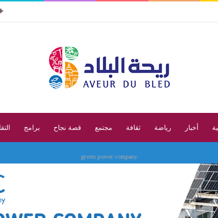
ية
أخبار
رياضة
ثقافة
مجتمع
قصة نجاح
برامج
التق
green power company