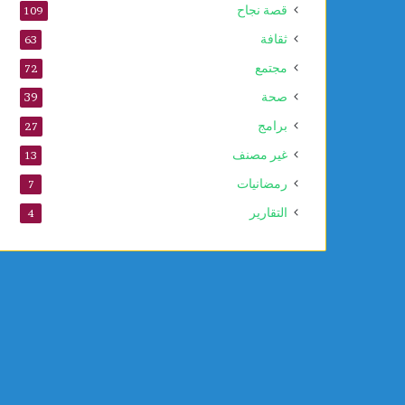
قصة نجاح
109
ا
ل
ثقافة
63
ن
مجتمع
72
ب
و
صحة
39
ي
برامج
27
غير مصنف
13
رمضانيات
7
التقارير
4