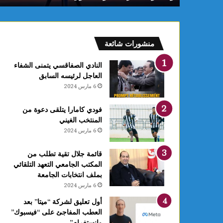
م
:
ف
ل
منشورات شائعة
ك
يً
النادي الصفاقسي يتمنى الشفاء
ا
العاجل لرئيسه السابق
1
6 مارس 2024
4
أ
فودي كامارا يتلقى دعوة من
و
المنتخب الغيني
ت
6 مارس 2024
غ
ر
ة
قائمة جلال تقية تطلب من
ش
المكتب الجامعي التعهد التلقائي
ه
بملف انتخابات الجامعة
ر
6 مارس 2024
ر
أول تعليق لشركة “ميتا” بعد
ب
العطب المفاجئ على “فيسبوك”
ي
وانستغرام”