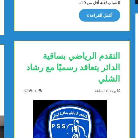
للشباب لفئة أقل من 10…
م
ن
ا
ة
أكمل القراءة »
س
ت
ي
ت
ت
ب
ت
ر
و
ع
ج
ب
التقدم الرياضي بساقية
ب
ت
ذ
ج
الدائر يتعاقد رسميًا مع رشاد
ه
ه
ب
ي
الشلي
ي
ز
ة
ا
يوجد 16 ساعة
0
57
ا
ت
ل
ط
ب
ب
ط
ي
و
ة
ل
ل
ة
ف