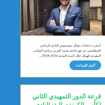
ر
س
م
يً
ا
م
ع
ر
ش
أسفرت انتخابات هيكل سوسيوس النادي الرياضي
ا
الصفاقسي عن فوز قائمة محمد الغربي برئاسة المكتب
د
ا
التنفيذي للهيكل خلال المدة النيابية 2026-2028.…
ل
أكمل القراءة »
ش
ل
ي
قرعة الدور التمهيدي الثاني
لكأس الكونفدرالية: النادي