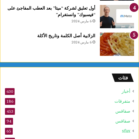
ن
ن
أول تعليق لشركة “ميتا” بعد العطب المفاجئ على
م
“فيسبوك” وانستغرام”
و
6 مارس 2024
ا
ل
الزلابية أصل الكلمة وتاريخ الأكلة
أ
6 مارس 2024
و
ر
ا
م
ا
فئات
ل
س
أخبار
ر
630
ط
متفرقات
186
ا
صفاقس
ن
453
ي
صفاقس
94
ة
sfax
و
65
ي