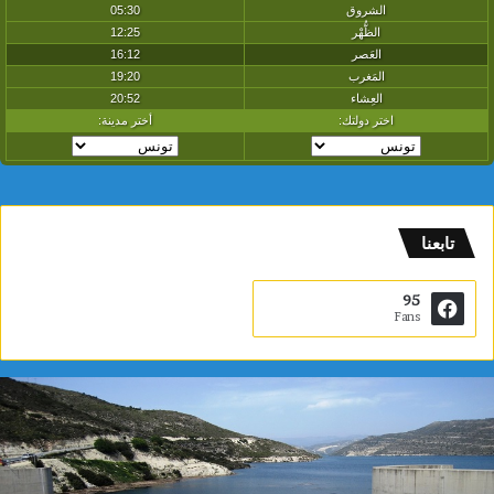
تابعنا
95
Fans
ب
ا
ح
ث
و