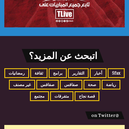
اتبحث عن المزيد؟
Sfax
أخبار
التقارير
برامج
ثقافة
رمضانيات
رياضة
صحة
صفاقس
صفاقس
غير مصنف
قصة نجاح
متفرقات
مجتمع
@on Twitter