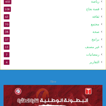
رياضة
403
ع
ز
قصة نجاح
108
ز
ثقافة
63
ف
ع
مجتمع
70
ا
صحة
38
ل
ي
برامج
27
ة
غير مصنف
13
ا
ل
رمضانيات
7
ع
التقارير
4
ل
ا
ج
ا
Tlive
ت