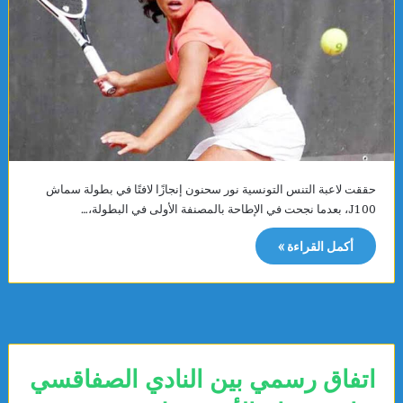
حققت لاعبة التنس التونسية نور سحنون إنجازًا لافتًا في بطولة سماش
J100، بعدما نجحت في الإطاحة بالمصنفة الأولى في البطولة،…
أكمل القراءة »
اتفاق رسمي بين النادي الصفاقسي