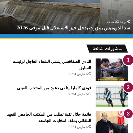
ن
ي
ط
يوجد 23 ساعة
باحثون يطورون عقارًا جديدًا يحدّ من نمو الأورام السرطانية ويعزز
و
فعالية العلاجات
ر
و
ن
ع
منشورات شائعة
ق
ا
النادي الصفاقسي يتمنى الشفاء العاجل لرئيسه
رً
السابق
ا
6 مارس 2024
ج
د
فودي كامارا يتلقى دعوة من المنتخب الغيني
ي
6 مارس 2024
دً
ا
ي
قائمة جلال تقية تطلب من المكتب الجامعي التعهد
ح
التلقائي بملف انتخابات الجامعة
دّ
6 مارس 2024
م