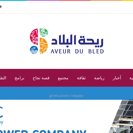
ية
أخبار
رياضة
ثقافة
مجتمع
قصة نجاح
برامج
التق
green power company