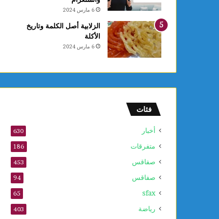
6 مارس 2024
الزلابية أصل الكلمة وتاريخ
الأكلة
6 مارس 2024
فئات
أخبار
630
متفرقات
186
صفاقس
453
صفاقس
94
sfax
65
رياضة
403