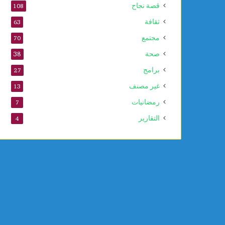
قصة نجاح
108
ثقافة
63
مجتمع
70
صحة
38
برامج
27
غير مصنف
13
رمضانيات
7
التقارير
4