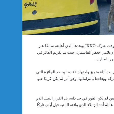
2028
16
سنة
في مشهد إنساني مؤثر يعكس أسمى معاني التضامن والتكافل، أوفت شركة INNO بوعدها الذي أعلنته سابقًا عبر
لإعلامي جعفر القاسمي، حيث تم تكريم الفائز في
ر المبارك.
بعد أداء متميز واجتهاد لافت، ليحصد الجائزة التي
ية الشركة ووفاءها بالتزاماتها، وهو أمر لم يكن غريبًا عنها
 لم يكن الفوز في حد ذاته، بل القرار النبيل الذي
ئلة أحد الزملاء الذي وافته المنية قبل أيام، تاركًا