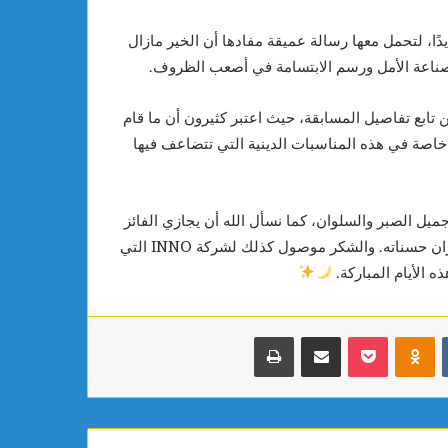
دًا، لتحمل معها رسالة عميقة مفادها أن الخير مازال
على صناعة الأمل ورسم الابتسامة في أصعب الظروف.
ن تابع تفاصيل المسابقة، حيث اعتبر كثيرون أن ما قام
 خاصة في هذه المناسبات الدينية التي تتضاعف فيها
ميل الصبر والسلوان، كما نسأل الله أن يجازي الفائز
خير الجزاء على هذه المبادرة النبيلة، وأن يجعل ما قام به في ميزان حسناته. والشكر موصول كذلك لشركة INNO التي
 الأيام المباركة.
بوكيت
Odnoklassniki
مشاركة عبر البريد
طباعة