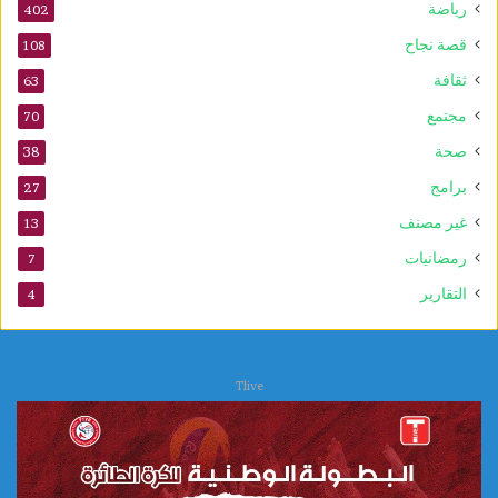
رياضة
402
قصة نجاح
108
ثقافة
63
مجتمع
70
صحة
38
برامج
27
غير مصنف
13
رمضانيات
7
التقارير
4
Tlive