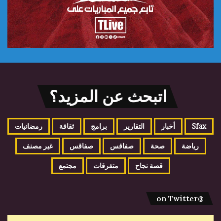
اتبحث عن المزيد؟
Sfax
أخبار
التقارير
برامج
ثقافة
رمضانيات
رياضة
صحة
صفاقس
صفاقس
غير مصنف
قصة نجاح
متفرقات
مجتمع
@on Twitter