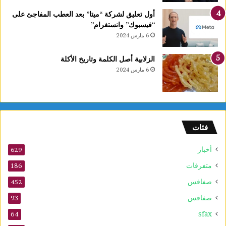
أول تعليق لشركة “ميتا” بعد العطب المفاجئ على
“فيسبوك” وانستغرام”
6 مارس 2024
الزلابية أصل الكلمة وتاريخ الأكلة
6 مارس 2024
فئات
أخبار
629
متفرقات
186
صفاقس
452
صفاقس
93
sfax
64