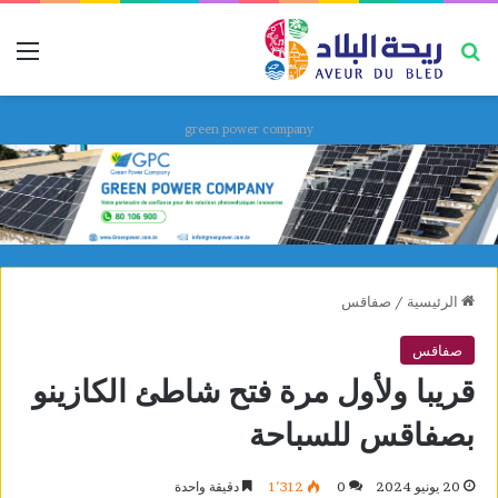
بحث عن
قائ
green power company
الرئيسية
/
صفاقس
صفاقس
قريبا ولأول مرة فتح شاطئ الكازينو
بصفاقس للسباحة
20 يونيو 2024
0
1٬312
دقيقة واحدة