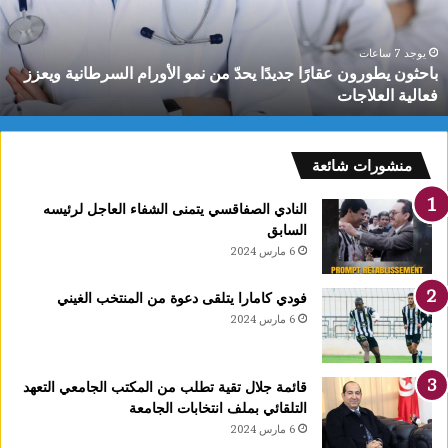
ن
ل
مو
إ
لأورام
ل
يوجد 7 ساعات
باحثون يطورون عقارًا جديدًا يحدّ من نمو الأورام السرطانية ويعزز
لسرطانية
م
فعالية العلاجات
يعزز
ا
عالية
ا
لعلاجات
و
منشورات شائعة
النادي الصفاقسي يتمنى الشفاء العاجل لرئيسه
السابق
6 مارس 2024
فودي كامارا يتلقى دعوة من المنتخب الغيني
6 مارس 2024
قائمة جلال تقية تطلب من المكتب الجامعي التعهد
التلقائي بملف انتخابات الجامعة
6 مارس 2024