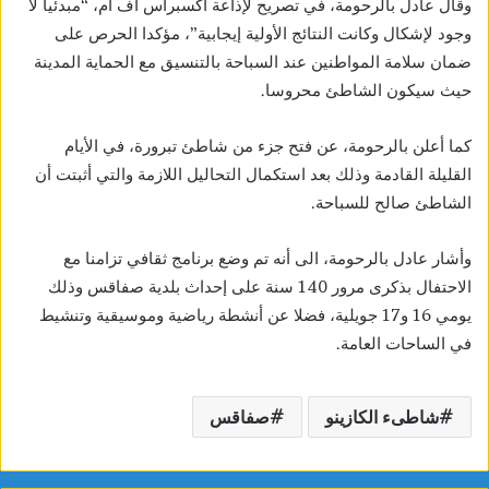
وقال عادل بالرحومة، في تصريح لإذاعة اكسبراس اف ام، “مبدئيا لا
وجود لإشكال وكانت النتائج الأولية إيجابية”، مؤكدا الحرص على
ضمان سلامة المواطنين عند السباحة بالتنسيق مع الحماية المدينة
حيث سيكون الشاطئ محروسا.
كما أعلن بالرحومة، عن فتح جزء من شاطئ تبرورة، في الأيام
القليلة القادمة وذلك بعد استكمال التحاليل اللازمة والتي أثبتت أن
الشاطئ صالح للسباحة.
وأشار عادل بالرحومة، الى أنه تم وضع برنامج ثقافي تزامنا مع
الاحتفال بذكرى مرور 140 سنة على إحداث بلدية صفاقس وذلك
يومي 16 و17 جويلية، فضلا عن أنشطة رياضية وموسيقية وتنشيط
في الساحات العامة.
شاطىء الكازينو
صفاقس