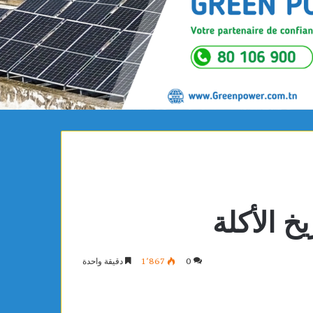
خ الأكلة
0
1٬867
دقيقة واحدة