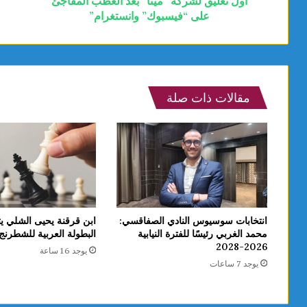
أول تعليق لشركة “ميتا” بعد العطب المفاجئ
على “فيسبوك” وانستغرام”
مقالات ذات صلة
انتخابات سوسيوس النادي الصفاقسي:
ابن قرقنة يحيى الشلي يت
محمد الغربي رئيسًا للفترة النيابية
البطولة العربية للشطرنج تحت
2026-2028
يوجد 16 ساعة
يوجد 7 ساعات