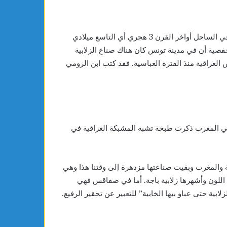
الزلابية أكلة عريقة في بلادنا فقد ورد ذكرها في الكتب بأنها تباع في الساحل أواخر القرن 3 هجري أي التاسع ميلادي
حفصية أن في مدينة تونس كان هناك صناع الزلابية
العراقية منذ الفترة العباسية. فقد كتب ابن الرومي
وفي المغرب ذكرت طبخة تشبه المشبكة العراقية في
ية والمغرب وبقيت صناعتها مزدهرة إلى وقتنا هذا وهي
للون وأشهرها زلابية باجة. أما في صفاقس فهي
بية حتى عباو بيها الخابية” للتعبير عن تحقير الرفيع.