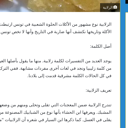
الصحي
الزلابية
والبيئة
الزلابية نوع مشهور من الأكلات الحلوة الشعبية في تونس ارتبطت 
الأكلة وتاريخها نكتشف أنها ضاربة في التاريخ وأنها لا تخص تو
أصل الكلمة:
يوجد العديد من التفسيرات لكلمة زلابية. منها ما يقول بأصلها ا
من كلمة زليبيا ونجد في لغات أخرى مفردات مشابهة. ففي التركية ن
في كل الحالات الكلمة مشرقية قدمت إلى بلادنا.
تعريف الزلابية:
تندرج الزلابية ضمن المعجنات التي تقلى وتحلى ومنهم من وضعها م
المشبك. ويعرفها ابن الحشاء بأنها نوع من الشبابيك المصنوعة م
يقلى في العسل. كما ذكرها ابن السيار في شعره أن الزلابيات 