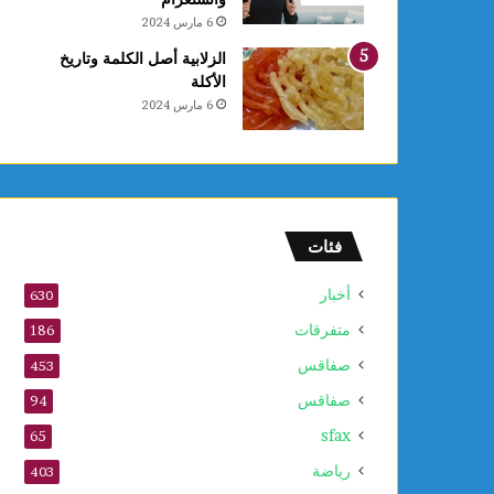
6 مارس 2024
الزلابية أصل الكلمة وتاريخ
الأكلة
6 مارس 2024
فئات
أخبار
630
متفرقات
186
صفاقس
453
صفاقس
94
sfax
65
رياضة
403