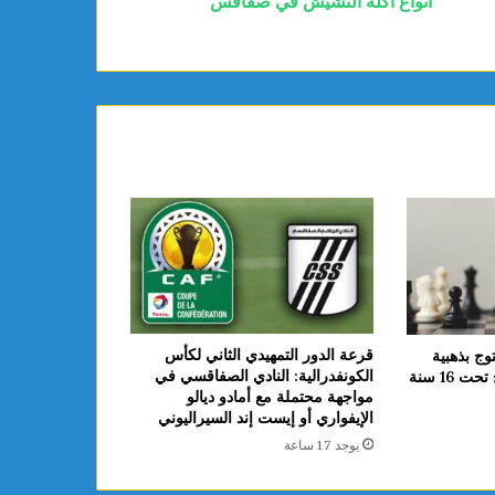
أنواع أكلة التشيش في صفاقس
قرعة الدور التمهيدي الثاني لكأس
وج بذهبية
الكونفدرالية: النادي الصفاقسي في
 16 سنة
مواجهة محتملة مع أمادو ديالو
الإيفواري أو إيست إند السيراليوني
يوجد 17 ساعة