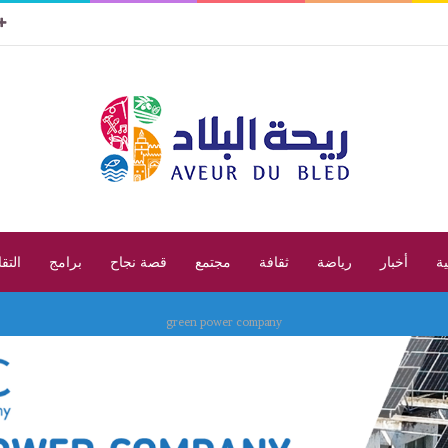
ية
أخبار
رياضة
ثقافة
مجتمع
قصة نجاح
برامج
التق
green power company