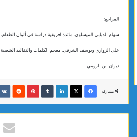
المراجع:
سهام الدبابي الميساوي. مائدة افريقية دراسة في ألوان الطعام. 2017. ص142-146
علي الزواري ويوسف الشرفي. معجم الكلمات والتقاليد الشعبية بصفاقس. 1998
ديوان ابن الرومي
فيسبوك
X
لينكدإن
بينتيريست
مشاركة