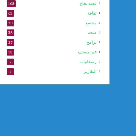
قصة نجاح
108
ثقافة
63
مجتمع
70
صحة
38
برامج
27
غير مصنف
13
رمضانيات
7
التقارير
4