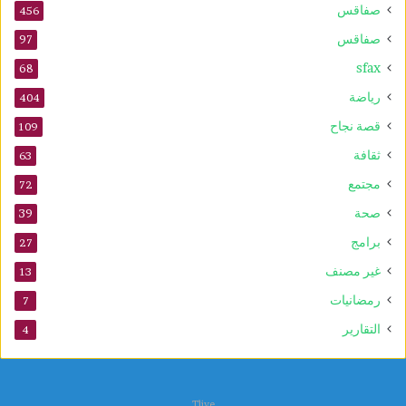
صفاقس
456
صفاقس
97
sfax
68
رياضة
404
قصة نجاح
109
ثقافة
63
مجتمع
72
صحة
39
برامج
27
غير مصنف
13
رمضانيات
7
التقارير
4
Tlive