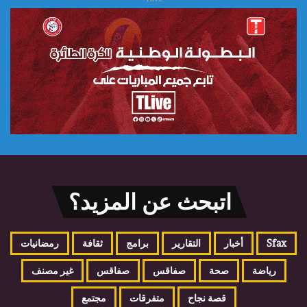
اتبحث عن المزيد؟
Sfax
أخبار
التقارير
برامج
ثقافة
رمضانيات
رياضة
صحة
صفاقس
صفاقس
غير مصنف
قصة نجاح
متفرقات
مجتمع