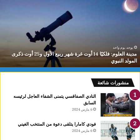
دينة
ي
لعلوم:
ا
لكيًا
ت
1
ب
وت
ا
رة
ا
هر
ل
بيع
ت
يوجد يوم واحد
مدينة العلوم: فلكيًا 14 أوت غرة شهر ربيع الأول و25 أوت ذكرى
لأول
0
المولد النبوي
و25
س
وت
كرى
لمولد
منشورات شائعة
لنبوي
النادي الصفاقسي يتمنى الشفاء العاجل لرئيسه
السابق
6 مارس 2024
فودي كامارا يتلقى دعوة من المنتخب الغيني
6 مارس 2024