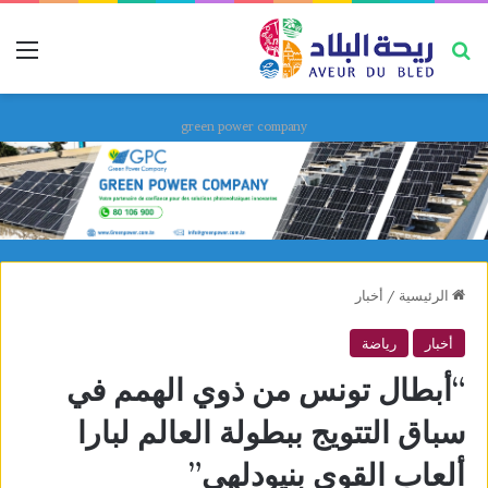
بحث عن
قائ
green power company
الرئيسية
/
أخبار
أخبار
رياضة
“أبطال تونس من ذوي الهمم في
سباق التتويج ببطولة العالم لبارا
ألعاب القوى بنيودلهي”