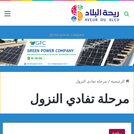
بحث عن
قائ
green power company
الرئيسية
/
مرحلة تفادي النزول
مرحلة تفادي النزول
رياضة