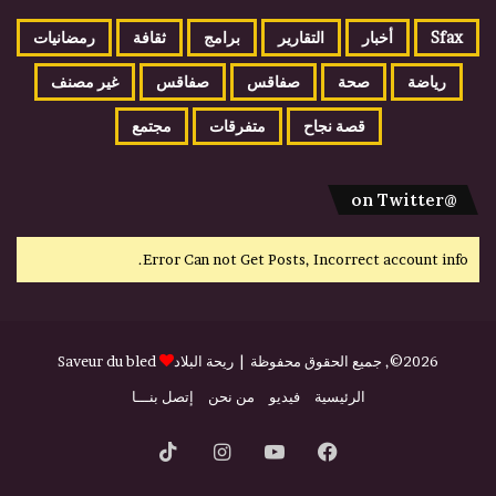
Sfax
أخبار
التقارير
برامج
ثقافة
رمضانيات
رياضة
صحة
صفاقس
صفاقس
غير مصنف
قصة نجاح
متفرقات
مجتمع
@on Twitter
Error Can not Get Posts, Incorrect account info.
2026©, جميع الحقوق محفوظة |
ريحة البلاد
Saveur du bled
الرئيسية
فيديو
من نحن
إتصل بنـــا
فيسبوك
يوتيوب
انستقرام
‫TikTok