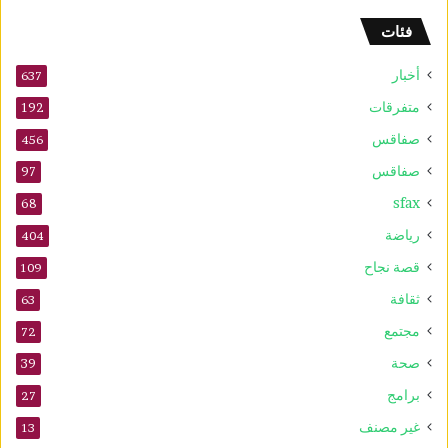
و
فئات
2
5
أخبار
أ
637
و
متفرقات
192
ت
صفاقس
ذ
456
ك
صفاقس
97
ر
sfax
ى
68
ا
رياضة
404
ل
م
قصة نجاح
109
و
ثقافة
63
ل
د
مجتمع
72
ا
صحة
39
ل
ن
برامج
27
ب
غير مصنف
13
و