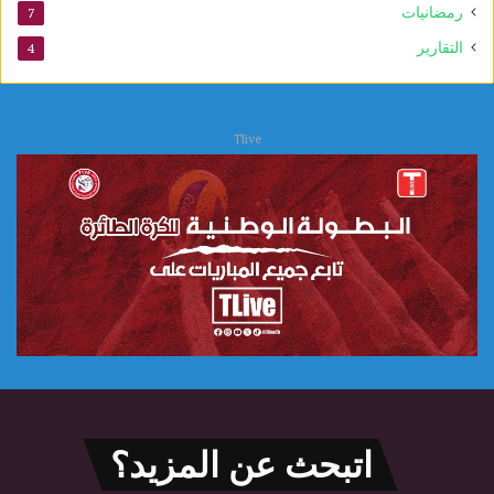
ي
رمضانيات
7
التقارير
4
Tlive
اتبحث عن المزيد؟