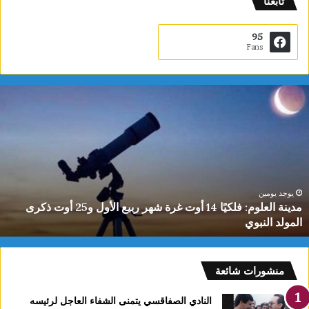
تابعنا
95
Fans
م
د
ي
ن
ة
ا
ل
ع
يوجد يومين
مدينة العلوم: فلكيًا 14 أوت غرة شهر ربيع الأول و25 أوت ذكرى
ل
المولد النبوي
و
م
:
ف
منشورات شائعة
ل
ك
النادي الصفاقسي يتمنى الشفاء العاجل لرئيسه
يً