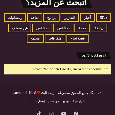
اتبحث عن المزيد؟
Sfax
أخبار
التقارير
برامج
ثقافة
رمضانيات
رياضة
صحة
صفاقس
صفاقس
غير مصنف
قصة نجاح
متفرقات
مجتمع
@on Twitter
Error Can not Get Posts, Incorrect account info.
2026©, جميع الحقوق محفوظة |
ريحة البلاد
Saveur du bled
الرئيسية
فيديو
من نحن
إتصل بنـــا
فيسبوك
يوتيوب
انستقرام
‫TikTok