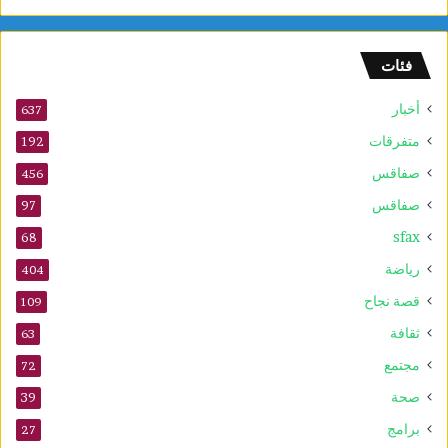
و
ل
و
فئات
2
5
أخبار
أ
637
و
متفرقات
192
ت
صفاقس
ذ
456
ك
صفاقس
97
ر
sfax
ى
68
ا
رياضة
404
ل
م
قصة نجاح
109
و
ثقافة
63
ل
د
مجتمع
72
ا
صحة
39
ل
ن
برامج
27
ب