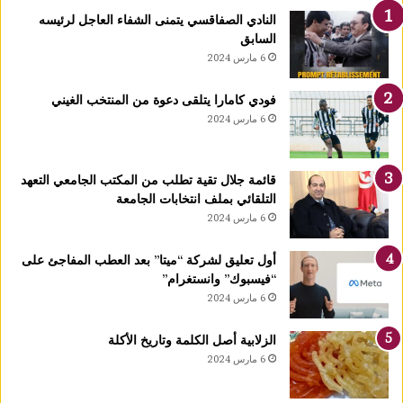
ك
النادي الصفاقسي يتمنى الشفاء العاجل لرئيسه
يً
السابق
ا
6 مارس 2024
1
4
فودي كامارا يتلقى دعوة من المنتخب الغيني
أ
6 مارس 2024
و
ت
غ
قائمة جلال تقية تطلب من المكتب الجامعي التعهد
ر
التلقائي بملف انتخابات الجامعة
ة
6 مارس 2024
ش
ه
ر
أول تعليق لشركة “ميتا” بعد العطب المفاجئ على
ر
“فيسبوك” وانستغرام”
ب
6 مارس 2024
ي
ع
الزلابية أصل الكلمة وتاريخ الأكلة
ا
6 مارس 2024
ل
أ