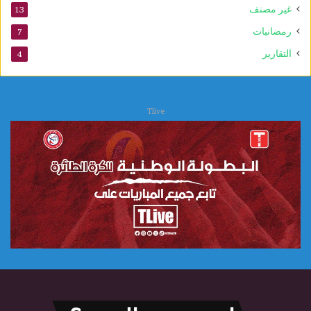
غير مصنف
13
و
ي
رمضانيات
7
التقارير
4
Tlive