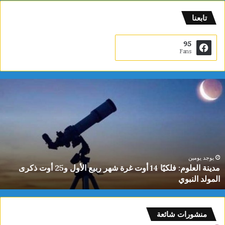
تابعنا
95
Fans
م
د
ي
ن
ة
ا
ل
ع
يوجد يومين
مدينة العلوم: فلكيًا 14 أوت غرة شهر ربيع الأول و25 أوت ذكرى
ل
المولد النبوي
و
م
:
ف
منشورات شائعة
ل