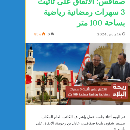
صفاقس: الاتفاق على تأثيث
3 سهرات رمضانية رياضية
بساحة 100 متر
16 مارس 2024
0
834
ا
ن
ت
خ
ا
ب
ا
يوجد 7 ساعات
ت
تم اليوم أثناء جلسة عمل بإشراف الكاتب العام المكلف
ة يحيى الشلي يتوج بذهبية البطولة
انتخابات سوسيوس 
س
بتسيير شؤون بلدية صفاقس، عادل بن رحومة، الاتفاق على
شطرنج تحت 16 سنة
الغربي رئيسًا للفترة النياب
و
تأثيث 3…