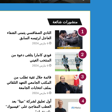
و
ن
ع
ق
منشورات شائعة
ا
رً
النادي الصفاقسي يتمنى الشفاء
ا
العاجل لرئيسه السابق
ج
6 مارس 2024
د
ي
فودي كامارا يتلقى دعوة من
دً
المنتخب الغيني
ا
6 مارس 2024
ي
ح
دّ
قائمة جلال تقية تطلب من
م
المكتب الجامعي التعهد التلقائي
ن
بملف انتخابات الجامعة
ن
6 مارس 2024
م
أول تعليق لشركة “ميتا” بعد
و
العطب المفاجئ على “فيسبوك”
ا
وانستغرام”