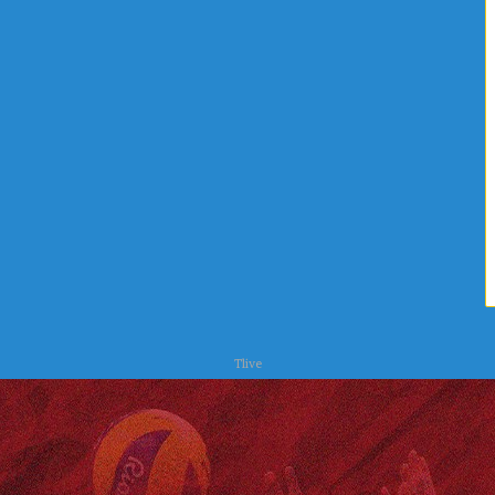
ص
س
ر
ن
ف
ة
ا
ل
ص
ح
ي
و
ا
ل
ب
ي
ئ
ة
Tlive