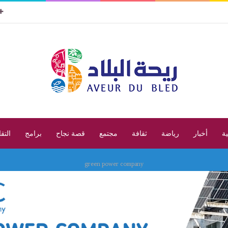
ية
أخبار
رياضة
ثقافة
مجتمع
قصة نجاح
برامج
التق
green power company