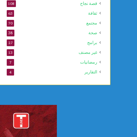
قصة نجاح
108
ا
ل
ثقافة
63
ي
مجتمع
70
ة
ا
صحة
38
ل
برامج
27
ع
ل
غير مصنف
13
ا
رمضانيات
7
ج
ا
التقارير
4
ت