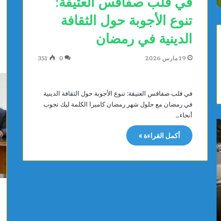
في قلب صفاقس العتيقة:
تنوع الأجوبة حول الثقافة
الدينية في رمضان
19 مارس 2026
0
351
في قلب صفاقس العتيقة: تنوع الأجوبة حول الثقافة الدينية
في رمضان مع حلول شهر رمضان كاميرا الكلمة ليك تجوب
أنحاء…
ا
ا
خ
ب
أكمل القراءة »
ت
ن
ي
ق
ا
ر
ر
ق
م
ن
يوجد 15 ساعة
يوجد 15 ساعة
ع
ة
اختيار معهد باستور مركزًا إقليميًا لشمال إفريقيا
ابن قرقن
ه
ي
لمراقبة مياه الصرف الصحي والبيئة
العربية لل
د
ح