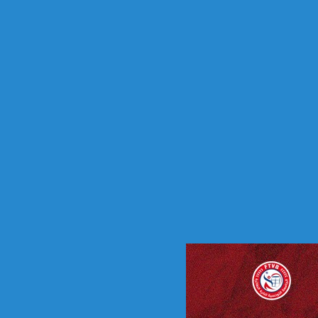
ي
ا
ب
ي
ة
2
0
2
6
-
2
0
2
8