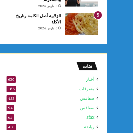
ل
6 مارس 2024
أ
و
الزلابية أصل الكلمة وتاريخ
ر
الأكلة
ا
6 مارس 2024
م
ا
ل
س
ر
ط
فئات
ا
ن
أخبار
630
ي
متفرقات
ة
186
و
صفاقس
453
ي
صفاقس
ع
94
ز
sfax
65
ز
ف
رياضة
403
ع