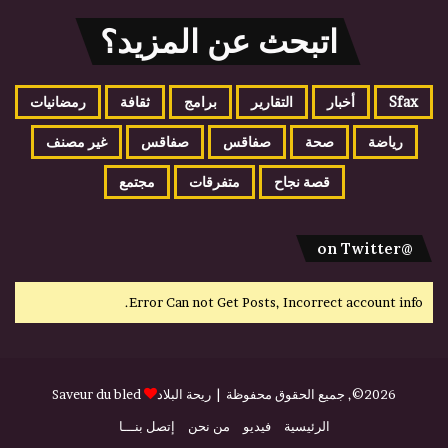
اتبحث عن المزيد؟
Sfax
أخبار
التقارير
برامج
ثقافة
رمضانيات
رياضة
صحة
صفاقس
صفاقس
غير مصنف
قصة نجاح
متفرقات
مجتمع
@on Twitter
Error Can not Get Posts, Incorrect account info.
2026©, جميع الحقوق محفوظة |
ريحة البلاد
Saveur du bled
الرئيسية
فيديو
من نحن
إتصل بنـــا