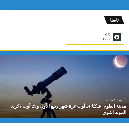
تابعنا
95
Fans
م
د
ي
ن
ة
ا
ل
ع
يوجد 6 ساعات
مدينة العلوم: فلكيًا 14 أوت غرة شهر ربيع الأول و25 أوت ذكرى
ل
المولد النبوي
و
م
: