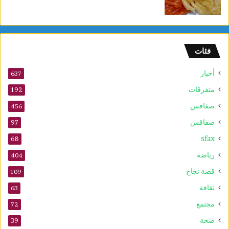
أ
و
ل
و
فئات
2
5
أخبار
أ
637
و
متفرقات
192
ت
صفاقس
ذ
456
ك
صفاقس
97
ر
sfax
ى
68
ا
رياضة
404
ل
م
قصة نجاح
109
و
ثقافة
63
ل
د
مجتمع
72
ا
صحة
39
ل