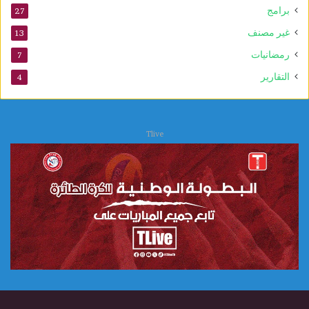
ن
برامج
27
ب
غير مصنف
13
و
ي
رمضانيات
7
التقارير
4
Tlive