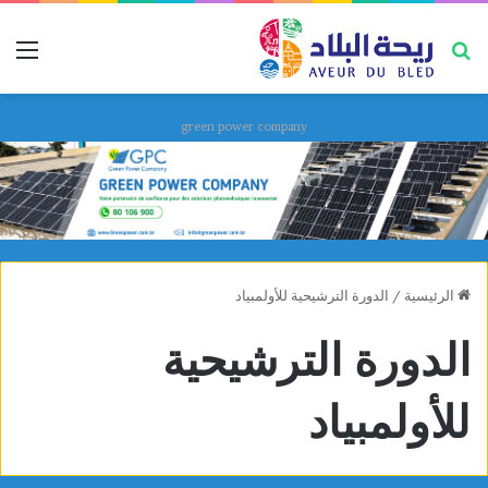
بحث عن
قائ
green power company
الرئيسية
/
الدورة الترشيحية للأولمبياد
الدورة الترشيحية
للأولمبياد