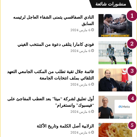
ف
منشورات شائعة
ل
ك
النادي الصفاقسي يتمنى الشفاء العاجل لرئيسه
يً
السابق
ا
6 مارس 2024
1
4
فودي كامارا يتلقى دعوة من المنتخب الغيني
أ
6 مارس 2024
و
ت
غ
قائمة جلال تقية تطلب من المكتب الجامعي التعهد
ر
التلقائي بملف انتخابات الجامعة
ة
6 مارس 2024
ش
ه
ر
أول تعليق لشركة “ميتا” بعد العطب المفاجئ على
ر
“فيسبوك” وانستغرام”
ب
6 مارس 2024
ي
ع
الزلابية أصل الكلمة وتاريخ الأكلة
ا
6 مارس 2024
ل