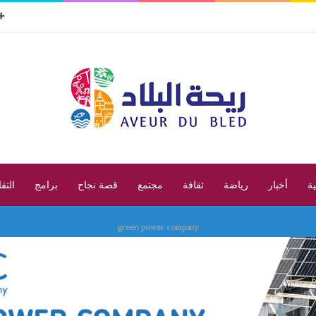
ية
أخبار
رياضة
ثقافة
مجتمع
قصة نجاح
برامج
التق
green power company