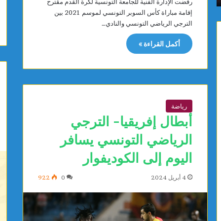
رفضت الإدارة الفنية للجامعة التونسية لكرة القدم مقترح
ن
ا
إقامة مباراة كأس السوبر التونسي لموسم 2021 بين
ة
ض
الترجي الرياضي التونسي والنادي…
ت
ي
ت
ب
أكمل القراءة »
ب
س
ر
ا
ع
ق
ب
ي
ت
ة
ج
ا
رياضة
ه
ل
أبطال إفريقيا- الترجي
ي
د
ز
ا
الرياضي التونسي يسافر
ا
ئ
ت
ر
اليوم إلى الكوديفوار
ط
ي
ب
ت
4 أبريل 2024
0
922
ي
ع
ة
ا
ل
ق
ف
د