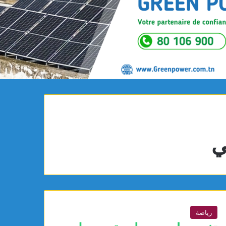
ي
رياضة