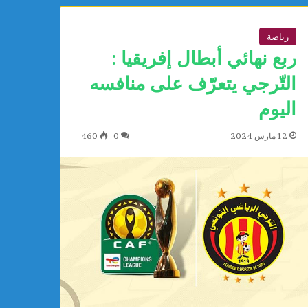
رياضة
ربع نهائي أبطال إفريقيا :
التّرجي يتعرّف على منافسه
اليوم
12 مارس 2024
0
460