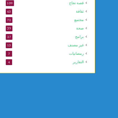
قصة نجاح
109
ا
ت
ثقافة
63
مجتمع
72
صحة
39
برامج
27
غير مصنف
13
رمضانيات
7
التقارير
4