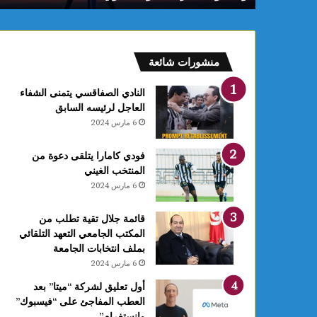
م
ا
س
ي
منشورات شائعة
ت
ت
النادي الصفاقسي يتمنى الشفاء
و
العاجل لرئيسه السابق
ج
6 مارس 2024
ب
ذ
فودي كامارا يتلقى دعوة من
ه
المنتخب الغيني
ب
6 مارس 2024
ي
ة
ا
قائمة جلال تقية تطلب من
ل
المكتب الجامعي التعهد التلقائي
ب
بملف انتخابات الجامعة
ط
6 مارس 2024
و
أول تعليق لشركة “ميتا” بعد
ل
العطب المفاجئ على “فيسبوك”
ة
وانستغرام”