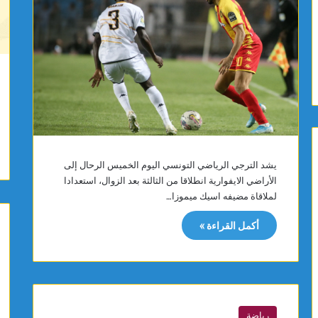
ا
ر
ئ
س
د
م
ة
يً
ا
ا
ل
م
م
ع
س
ر
ت
ش
ش
ا
ف
د
يشد الترجي الرياضي التونسي اليوم الخميس الرحال إلى
ى
ا
الأراضي الايفوارية انطلاقا من الثالثة بعد الزوال، استعدادا
ا
ل
لملاقاة مضيفه اسيك ميموزا…
ل
ش
ج
ل
أكمل القراءة »
ه
ي
و
ي
ب
ا
ل
رياضة
م