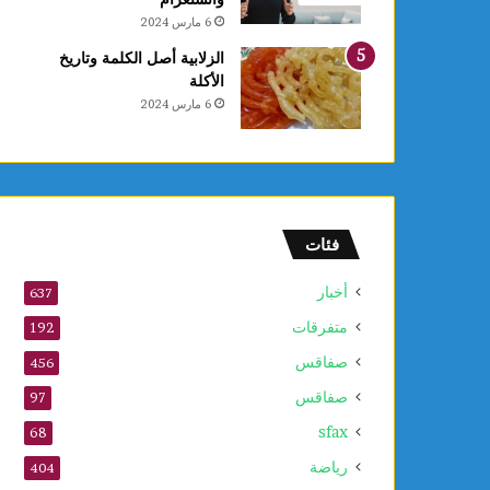
ا
6 مارس 2024
ل
ع
الزلابية أصل الكلمة وتاريخ
ر
الأكلة
ب
6 مارس 2024
ي
ة
ل
ل
ش
ط
فئات
ر
ن
أخبار
637
ج
متفرقات
ت
192
ح
صفاقس
456
ت
صفاقس
1
97
0
sfax
68
س
ن
رياضة
404
و