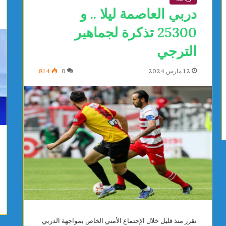
دربي العاصمة ليلا .. و
ح
ر
25300 تذكرة لجماهير
س
الترجي
12 مارس 2024
0
814
تقرر منذ قليل خلال الإجتماع الأمني الخاص بمواجهة الدربي