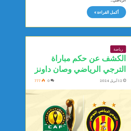
الرياضي…
ب
ي
أكمل القراءة »
ة
ت
ع
ل
ن
إ
رياضة
س
الكشف عن حكم مباراة
ل
ا
الترجي الرياضي وصان داونز
م
ه
12 أبريل 2024
0
777
ا
ب
م
ك
ت
ب
م
ف