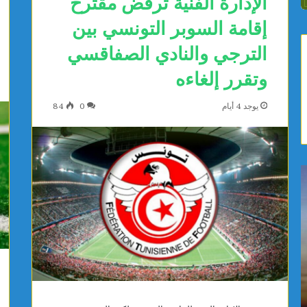
الإدارة الفنية ترفض مقترح
إقامة السوبر التونسي بين
الترجي والنادي الصفاقسي
وتقرر إلغاءه
يوجد 4 أيام
0
84
ص
ا
ف
ل
ا
ت
ق
ق
س
د
:
م
م
ا
يوجد 6 ساعات
يوجد 6 ساعات
و
ل
صفاقس: مواطنة تتبرع بتجهيزات طبية لفائدة
التقدم ال
ا
ر
المستشفى الجهوي بالمحرس
رشاد ال
ط
ي