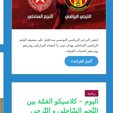
إنتصر الترجي الرياضي التونسي منذ قليل على مضيفه النجم
الرياضي الساحلي بهدف دون ردّ أمضاه البرازيلي رودريغو
رودريغيز لحساب الجولة…
أكمل القراءة »
رياضة
اليوم – كلاسيكو القمّة بين
النّجم السّاحلي و التّرجي