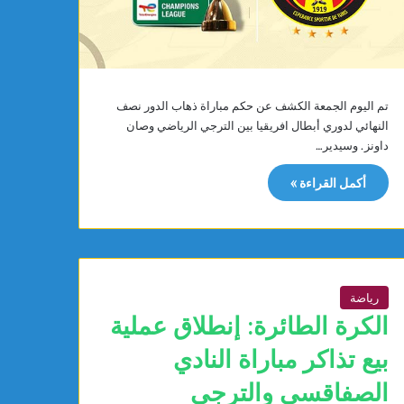
ت
ي
ا
ل
ج
م
تم اليوم الجمعة الكشف عن حكم مباراة ذهاب الدور نصف
ه
النهائي لدوري أبطال افريقيا بين الترجي الرياضي وصان
و
داونز. وسيدير…
ر
ي
أكمل القراءة »
ة
رياضة
الكرة الطائرة: إنطلاق عملية
بيع تذاكر مباراة النادي
الصفاقسي والترجي