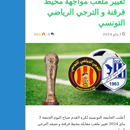
تغيير ملعب مواجهة محيط
قرقنة و الترجي الرياضي
التونسي
3 مايو 2024
0
865
م
و
ا
ط
ن
ة
أ
يوجد 6 ساعات
و
أعلنت الجامعة التونسية لكرة القدم صباح اليوم الجمعة 3
رياضي بساقية الدائر يتعاقد رسميًا مع
مواطنة أوروبية تعل
ر
ماي 2024 تغيير ملعب مقابلة محيط قرقنة و ضيفه الترجي
شلي
الجمهورية
و