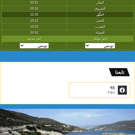
تابعنا
95
Fans
س
د
ا
ل