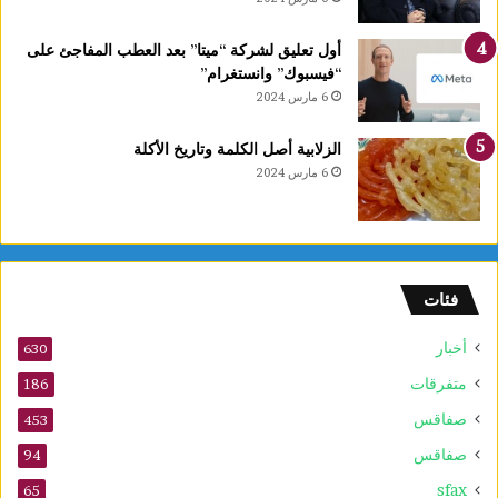
س
ت
أول تعليق لشركة “ميتا” بعد العطب المفاجئ على
غ
“فيسبوك” وانستغرام”
ل
6 مارس 2024
ا
ل
الزلابية أصل الكلمة وتاريخ الأكلة
ق
6 مارس 2024
ب
ل
م
و
ف
فئات
ى
2
أخبار
630
0
2
متفرقات
186
6
صفاقس
453
صفاقس
94
sfax
65