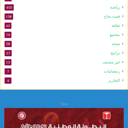
رياضة
403
قصة نجاح
108
ثقافة
63
مجتمع
70
صحة
38
برامج
27
غير مصنف
13
رمضانيات
7
التقارير
4
Tlive