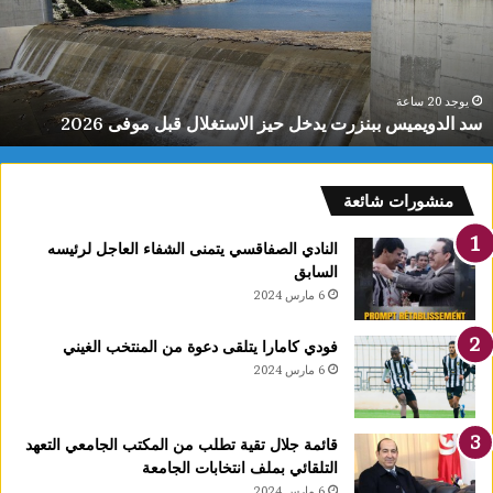
د
و
ي
م
ي
يوجد 20 ساعة
سد الدويميس ببنزرت يدخل حيز الاستغلال قبل موفى 2026
س
ب
ب
ن
منشورات شائعة
ز
ر
النادي الصفاقسي يتمنى الشفاء العاجل لرئيسه
ت
السابق
ي
6 مارس 2024
د
خ
فودي كامارا يتلقى دعوة من المنتخب الغيني
ل
6 مارس 2024
ح
ي
ز
قائمة جلال تقية تطلب من المكتب الجامعي التعهد
ا
التلقائي بملف انتخابات الجامعة
ل
6 مارس 2024
ا