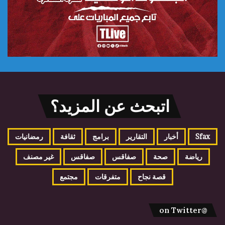
اتبحث عن المزيد؟
Sfax
أخبار
التقارير
برامج
ثقافة
رمضانيات
رياضة
صحة
صفاقس
صفاقس
غير مصنف
قصة نجاح
متفرقات
مجتمع
@on Twitter