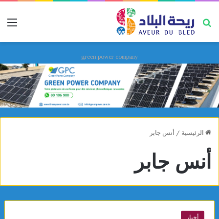
بحث عن
قائ
green power company
الرئيسية
/
أنس جابر
أنس جابر
أخبار