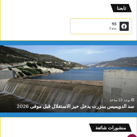
تابعنا
95
Fans
ب
ا
ح
ث
و
ن
ي
ط
يوجد 23 ساعة
باحثون يطورون عقارًا جديدًا يحدّ من نم
و
 قبل موفى 2026
فعالية العلاجات
ر
و
ن
ع
منشورات شائعة
ق