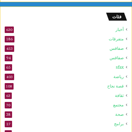
م
ا
فئات
ل
س
أخبار
ر
630
ط
متفرقات
186
ا
صفاقس
ن
453
ي
صفاقس
94
ة
sfax
و
65
ي
رياضة
403
ع
ز
قصة نجاح
108
ز
ثقافة
63
ف
ع
مجتمع
70
ا
صحة
38
ل
ي
برامج
27
ة