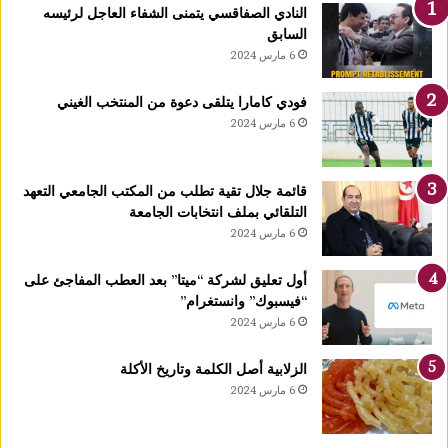
ا
النادي الصفاقسي يتمنى الشفاء العاجل لرئيسه
رً
السابق
ا
6 مارس 2024
ج
د
فودي كامارا يتلقى دعوة من المنتخب الغيني
ي
6 مارس 2024
دً
ا
ي
قائمة جلال تقية تطلب من المكتب الجامعي التعهد
ح
التلقائي بملف انتخابات الجامعة
دّ
6 مارس 2024
م
ن
ن
أول تعليق لشركة “ميتا” بعد العطب المفاجئ على
م
“فيسبوك” وانستغرام”
و
6 مارس 2024
ا
ل
الزلابية أصل الكلمة وتاريخ الأكلة
أ
6 مارس 2024
و
ر
ا