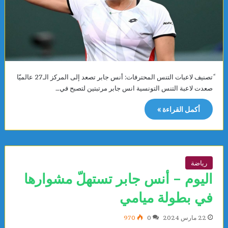
ًتصنيف لاعبات التنس المحترفات: أنس جابر تصعد إلى المركز الـ27 عالميّا
صعدت لاعبة التنس التونسية انس جابر مرتبتين لتصبح في…
أكمل القراءة »
رياضة
اليوم – أنس جابر تستهلّ مشوارها
في بطولة ميامي
22 مارس 2024
0
970