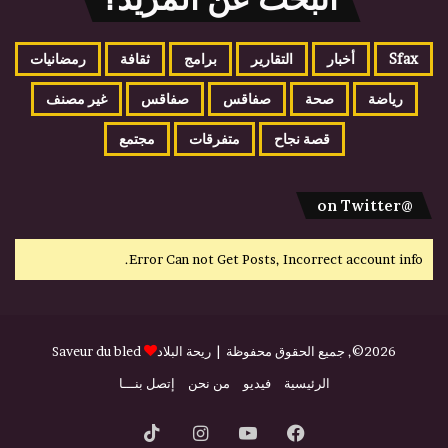
Sfax
أخبار
التقارير
برامج
ثقافة
رمضانيات
رياضة
صحة
صفاقس
صفاقس
غير مصنف
قصة نجاح
متفرقات
مجتمع
@on Twitter
Error Can not Get Posts, Incorrect account info.
2026©, جميع الحقوق محفوظة |
ريحة البلاد
Saveur du bled
الرئيسية
فيديو
من نحن
إتصل بنـــا
فيسبوك
يوتيوب
انستقرام
‫TikTok