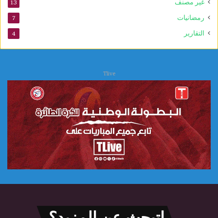
غير مصنف
13
ا
ل
رمضانيات
7
ع
التقارير
4
ل
ا
ج
ا
Tlive
ت
اتبحث عن المزيد؟