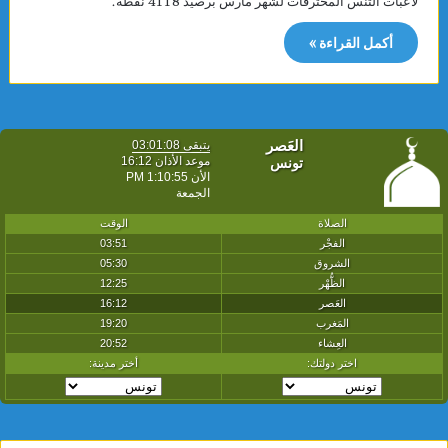
لاعبات التنس المحترفات لشهر مارس برصيد 4118 نقطة.
أكمل القراءة »