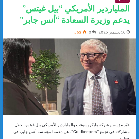
الملياردير الأمريكي “بيل غيتس”
يدعم وزيرة السعادة “أنس جابر”
10 ديسمبر 2025
0
562
عبّر مؤسس شركة مايكروسوفت والملياردير الأمريكي بيل غيتس، خلال
مشاركته في تجمع “Goalkeepers”، عن دعمه لمؤسسة أنس جابر، في
خطوة…