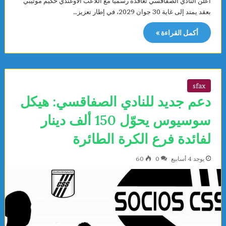
أعلن النادي الصفاقسي تعاقده رسميًا مع اللاعب الأوغندي حكيم موتيبي
بعقد يمتد إلى غاية 30 جوان 2029، في إطار تعزيز…
أكمل القراءة »
sfax
دعم جديد للنادي الصفاقسي: هيكل
سوسيوس يحوّل 150 ألف دينار
لفائدة فرع الكرة الطائرة
يوجد 4 أسابيع
0
60