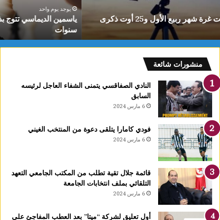
ل
يوجد يوم واحد
ياسمين الديماسي تتوج بذهبية البطولة العربية للشطرنج تحت 10
د
سنوات
ي
م
ا
س
منشورات شائعة
ي
ت
النادي الصفاقسي يتمنى الشفاء العاجل لرئيسه
ت
السابق
و
6 مارس 2024
ج
ب
فودي كامارا يتلقى دعوة من المنتخب الغيني
ذ
6 مارس 2024
ه
ب
ي
قائمة جلال تقية تطلب من المكتب الجامعي التعهد
ة
التلقائي بملف انتخابات الجامعة
ا
6 مارس 2024
ل
ب
ط
أول تعليق لشركة “ميتا” بعد العطب المفاجئ على