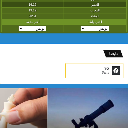
تابعنا
95
Fans
ي
ا
س
م
ي
ن
ا