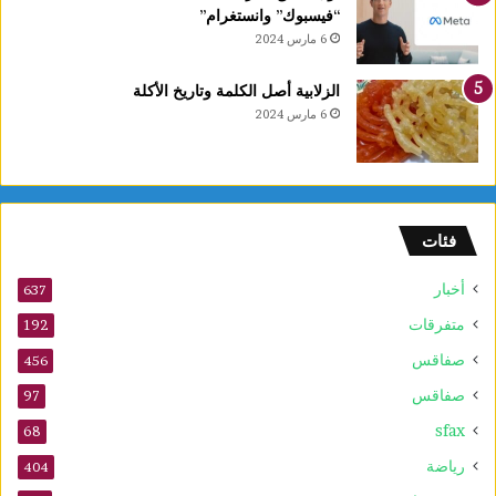
و
“فيسبوك” وانستغرام”
ل
6 مارس 2024
ة
ا
الزلابية أصل الكلمة وتاريخ الأكلة
ل
6 مارس 2024
ع
ر
ب
ي
ة
فئات
ل
ل
أخبار
ش
637
ط
متفرقات
192
ر
صفاقس
ن
456
ج
صفاقس
97
ت
sfax
ح
68
ت
رياضة
404
1