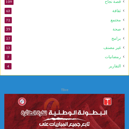
0
قصة نجاح
109
س
ثقافة
63
ن
و
مجتمع
72
ا
صحة
39
ت
برامج
27
غير مصنف
13
رمضانيات
7
التقارير
4
Tlive