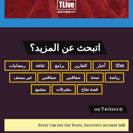
اتبحث عن المزيد؟
Sfax
أخبار
التقارير
برامج
ثقافة
رمضانيات
رياضة
صحة
صفاقس
صفاقس
غير مصنف
قصة نجاح
متفرقات
مجتمع
@on Twitter
Error Can not Get Posts, Incorrect account info.