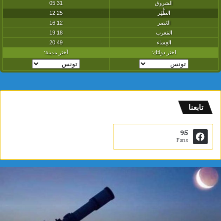
تابعنا
95
Fans
ي
ا
س
م
ي