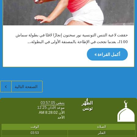
حققت لاعبة التنس التونسية نور سحنون إنجازًا لافتًا في بطولة سماش
J100، بعدما نجحت في الإطاحة بالمصنفة الأولى في البطولة،…
أكمل القراءة »
الصفحة التالية