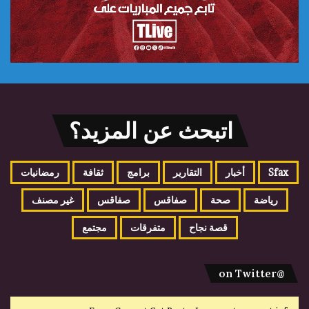
اتبحث عن المزيد؟
Sfax
أخبار
التقارير
برامج
ثقافة
رمضانيات
رياضة
صحة
صفاقس
صفاقس
غير مصنف
قصة نجاح
متفرقات
مجتمع
@on Twitter