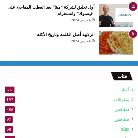
ط
أول تعليق لشركة “ميتا” بعد العطب المفاجئ على
و
“فيسبوك” وانستغرام”
ل
6 مارس 2024
ة
ا
الزلابية أصل الكلمة وتاريخ الأكلة
ل
6 مارس 2024
ع
ر
ب
ي
ة
فئات
ل
ل
أخبار
ش
637
ط
متفرقات
192
ر
صفاقس
ن
456
ج
صفاقس
97
ت
sfax
ح
68
ت