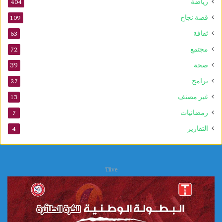
رياضة
404
1
0
قصة نجاح
109
س
ثقافة
63
ن
و
مجتمع
72
ا
صحة
39
ت
برامج
27
غير مصنف
13
رمضانيات
7
التقارير
4
Tlive