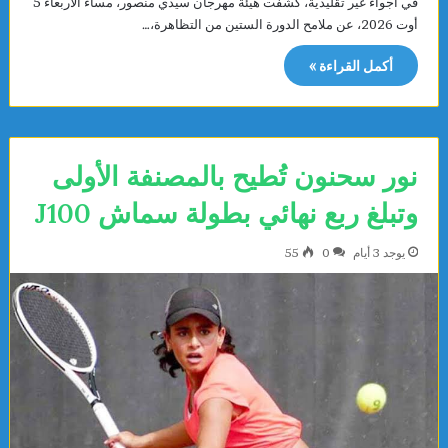
في أجواء غير تقليدية، كشفت هيئة مهرجان سيدي منصور، مساء الأربعاء 5
أوت 2026، عن ملامح الدورة الستين من التظاهرة،…
أكمل القراءة »
نور سحنون تُطيح بالمصنفة الأولى
وتبلغ ربع نهائي بطولة سماش J100
يوجد 3 أيام
0
55