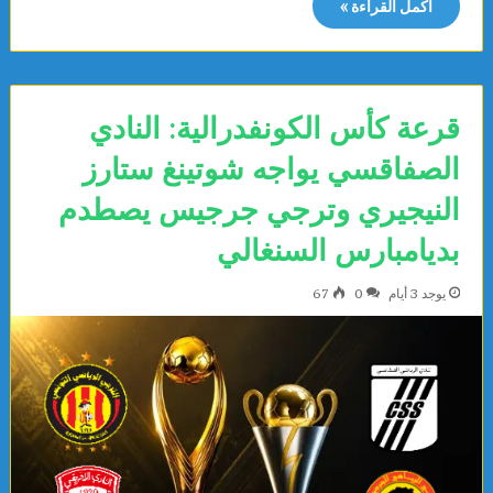
أكمل القراءة »
قرعة كأس الكونفدرالية: النادي
الصفاقسي يواجه شوتينغ ستارز
النيجيري وترجي جرجيس يصطدم
بديامبارس السنغالي
يوجد 3 أيام
0
67