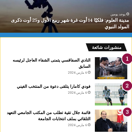
ن
ا
ل
يوجد يومين
ياسمين الديماسي تتوج بذهبية البطولة العربية للشطرنج تحت 10
د
سنوات
ي
م
ا
س
منشورات شائعة
ي
ت
النادي الصفاقسي يتمنى الشفاء العاجل لرئيسه
ت
السابق
و
6 مارس 2024
ج
ب
فودي كامارا يتلقى دعوة من المنتخب الغيني
ذ
6 مارس 2024
ه
ب
ي
قائمة جلال تقية تطلب من المكتب الجامعي التعهد
ة
التلقائي بملف انتخابات الجامعة
ا
6 مارس 2024
ل
ب