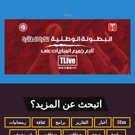
Tlive
اتبحث عن المزيد؟
Sfax
أخبار
التقارير
برامج
ثقافة
رمضانيات
رياضة
صحة
صفاقس
صفاقس
غير مصنف