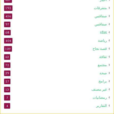
ش
ط
متفرقات
192
ر
صفاقس
ن
456
ج
صفاقس
97
ت
sfax
ح
68
ت
رياضة
404
1
0
قصة نجاح
109
س
ثقافة
63
ن
و
مجتمع
72
ا
صحة
39
ت
برامج
27
غير مصنف
13
رمضانيات
7
التقارير
4