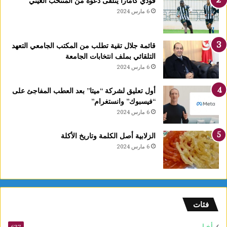
فودي كامارا يتلقى دعوة من المنتخب الغيني
ذ
6 مارس 2024
ه
ب
ي
قائمة جلال تقية تطلب من المكتب الجامعي التعهد
ة
التلقائي بملف انتخابات الجامعة
ا
6 مارس 2024
ل
ب
ط
أول تعليق لشركة “ميتا” بعد العطب المفاجئ على
و
“فيسبوك” وانستغرام”
ل
6 مارس 2024
ة
ا
الزلابية أصل الكلمة وتاريخ الأكلة
ل
6 مارس 2024
ع
ر
ب
ي
ة
فئات
ل
ل
أخبار
637