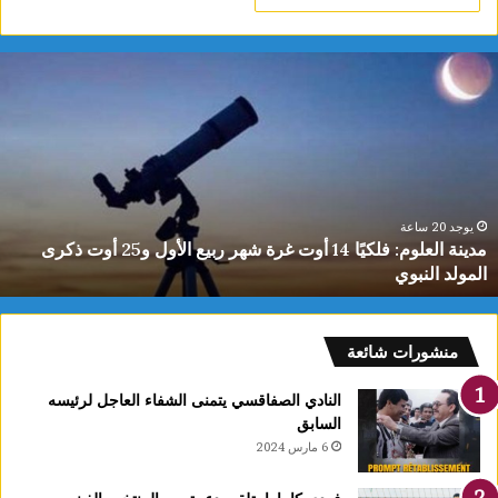
ي
ا
س
م
ي
ن
ا
ل
يوجد 20 ساعة
ياسمين الديماسي تتوج بذهبية البطولة العربية للشطرنج تحت 10
د
سنوات
ي
م
ا
س
منشورات شائعة
ي
ت
النادي الصفاقسي يتمنى الشفاء العاجل لرئيسه
ت
السابق
و
6 مارس 2024
ج
ب