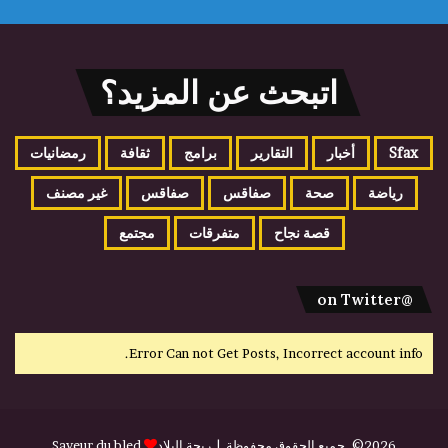
اتبحث عن المزيد؟
Sfax
أخبار
التقارير
برامج
ثقافة
رمضانيات
رياضة
صحة
صفاقس
صفاقس
غير مصنف
قصة نجاح
متفرقات
مجتمع
@on Twitter
Error Can not Get Posts, Incorrect account info.
2026©, جميع الحقوق محفوظة |
ريحة البلاد
Saveur du bled