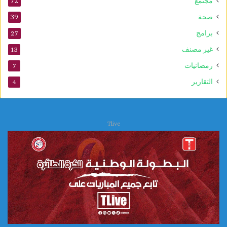
مجتمع
72
صحة
39
برامج
27
غير مصنف
13
رمضانيات
7
التقارير
4
Tlive