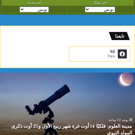
تابعنا
95
Fans
ياسمين
الديماسي
تتوج
بذهبية
البطولة
العربية
للشطرنج
تحت
يوجد 12 ساعة
مدينة العلوم: فلكيًا 14 أوت غرة شهر ربيع الأول و25 أوت ذكرى
10
سنوات
سنوات