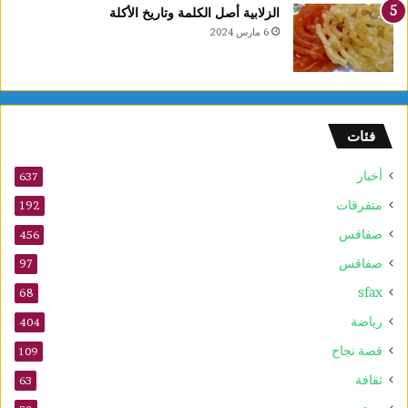
الزلابية أصل الكلمة وتاريخ الأكلة
6 مارس 2024
فئات
أخبار
637
متفرقات
192
صفاقس
456
صفاقس
97
sfax
68
رياضة
404
قصة نجاح
109
ثقافة
63