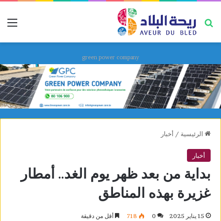
بحث عن
قائ
green power company
الرئيسية
/
أخبار
أخبار
بداية من بعد ظهر يوم الغد.. أمطار
غزيرة بهذه المناطق
15 يناير 2025
0
718
أقل من دقيقة