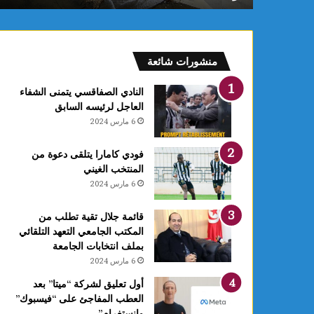
ب
ب
ن
ز
منشورات شائعة
ر
ت
النادي الصفاقسي يتمنى الشفاء
ي
العاجل لرئيسه السابق
د
6 مارس 2024
خ
ل
فودي كامارا يتلقى دعوة من
ح
المنتخب الغيني
ي
6 مارس 2024
ز
ا
ل
قائمة جلال تقية تطلب من
ا
المكتب الجامعي التعهد التلقائي
س
بملف انتخابات الجامعة
ت
6 مارس 2024
غ
أول تعليق لشركة “ميتا” بعد
ل
العطب المفاجئ على “فيسبوك”
ا
وانستغرام”