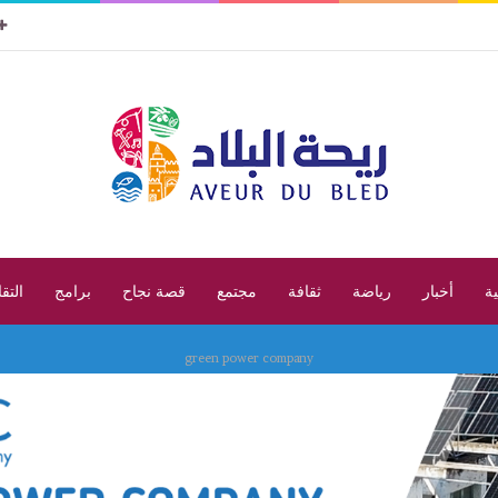
ية
أخبار
رياضة
ثقافة
مجتمع
قصة نجاح
برامج
التق
green power company