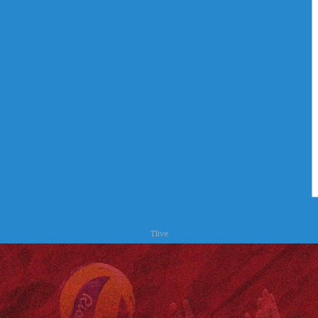
ا
ص
ل
ر
ي
ف
ة
ا
ا
ل
ل
ص
ع
ح
ل
ي
ا
و
ج
ا
ا
ل
ت
ب
ي
ئ
ة
Tlive