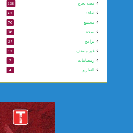
قصة نجاح
108
ثقافة
63
مجتمع
70
صحة
38
برامج
27
غير مصنف
13
رمضانيات
7
التقارير
4