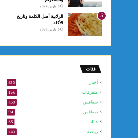
ل
6 مارس 2024
ق
ب
الزلابية أصل الكلمة وتاريخ
ل
الأكلة
م
6 مارس 2024
و
ف
ى
2
0
2
فئات
6
أخبار
630
متفرقات
186
صفاقس
453
صفاقس
94
sfax
65
رياضة
403