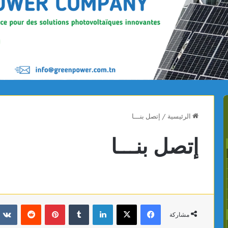
الرئيسية
/
إتصل بنـــا
إتصل بنـــا
فيسبوك
X
لينكدإن
‏Tumblr
بينتيريست
‏Reddit
مشاركة