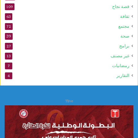
قصة نجاح
109
ثقافة
63
مجتمع
72
صحة
39
برامج
27
غير مصنف
13
رمضانيات
7
التقارير
4
Tlive