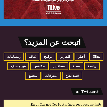
اتبحث عن المزيد؟
Sfax
أخبار
التقارير
برامج
ثقافة
رمضانيات
رياضة
صحة
صفاقس
صفاقس
غير مصنف
قصة نجاح
متفرقات
مجتمع
@on Twitter
Error Can not Get Posts, Incorrect account info.