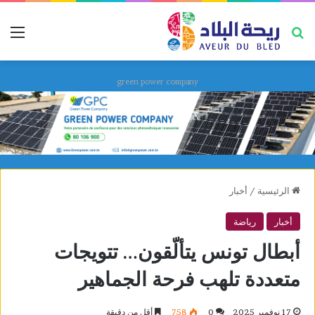
بحث عن
قائ
green power company
الرئيسية
/
أخبار
أخبار
رياضة
أبطال تونس يتألّقون… تتويجات
متعددة تلهب فرحة الجماهير
17 نوفمبر 2025
0
758
أقل من دقيقة