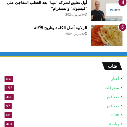
أول تعليق لشركة “ميتا” بعد العطب المفاجئ على
“فيسبوك” وانستغرام”
6 مارس 2024
الزلابية أصل الكلمة وتاريخ الأكلة
6 مارس 2024
فئات
أخبار
637
متفرقات
192
صفاقس
456
صفاقس
97
sfax
68
رياضة
404