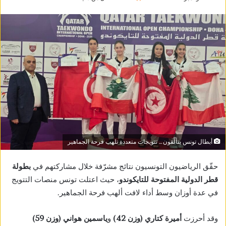
أبطال تونس يتألّقون… تتويجات متعددة تلهب فرحة الجماهير
حقّق الرياضيون التونسيون نتائج مشرّفة خلال مشاركتهم في
بطولة
قطر الدولية المفتوحة للتايكوندو
، حيث اعتلت تونس منصات التتويج
في عدة أوزان وسط أداء لافت ألهب فرحة الجماهير.
وقد أحرزت
أميرة كتاري (وزن 42)
و
ياسمين هواني (وزن 59)