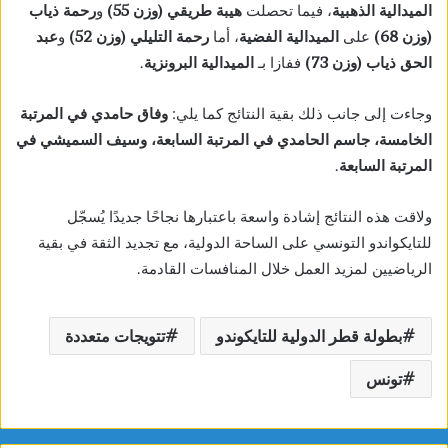
الميدالية الذهبية
، فيما تحصلت
هيبة طريقي (وزن 55)
و
رحمة ذياب
(وزن 68)
على
الميدالية الفضية
، أما
رحمة التليلي (وزن 52)
و
عبد
الحق ذياب (وزن 73)
ففازا بـ
الميدالية البرونزية
.
وجاءت إلى جانب ذلك بقية النتائج كما يلي:
وفاق حامدي في المرتبة
الخامسة، جاسم الحامدي في المرتبة السابعة، وسيف السميشي في
المرتبة السابعة
.
ولاقت هذه النتائج إشادة واسعة باعتبارها نجاحًا جديدًا يُسجّل
للتايكواندو التونسي على الساحة الدولية، مع تجديد الثقة في بقية
الرياضيين لمزيد العمل خلال المنافسات القادمة.
بطولة قطر الدولية للتايكوندو
تتويجات متعددة
تونس